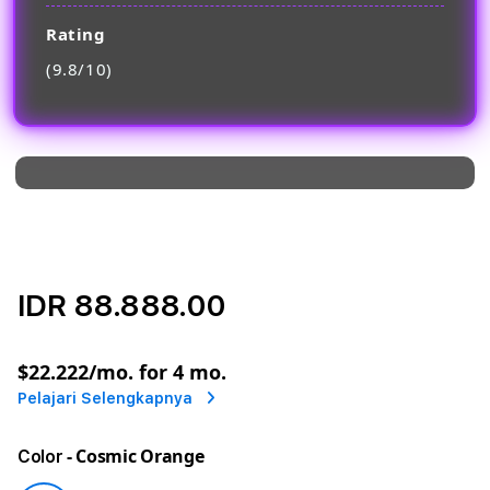
Rating
(9.8/10)
IDR 88.888.00
or
$22.222
/mo. for 4 mo.
Pelajari Selengkapnya
- Cosmic Orange
Color