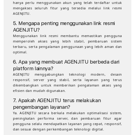
hanya perlu menggunakan akun yang telah terdaftar untuk
mengakses seluruh fitur yang tersedia melalui link resmi
AGENJITU.
5. Mengapa penting menggunakan link resmi
AGENJITU?
Menggunakan link resmi membantu memastikan pengguna
memperoleh akses yang lebih stabil, pembaruan sistem
terbaru, serta pengalaman penggunaan yang lebih aman dan
optimal.
6. Apa yang membuat AGENJITU berbeda dari
platform lainnya?
AGENJITU menggabungkan teknologi modern, desain
responsif, server yang stabil, serta layanan yang terus
dikembangkan untuk memberikan pengalaman akses yang
efisien dan mudah digunakan.
7. Apakah AGENJITU terus melakukan
pengembangan layanan?
Ya. AGENJITU secara berkala melakukan optimalisasi sistem,
peningkatan performa server, dan pembaruan fitur agar
pengguna selalu mendapatkan layanan yang cepat, responsif,
dan sesuai dengan perkembangan teknologi digital.