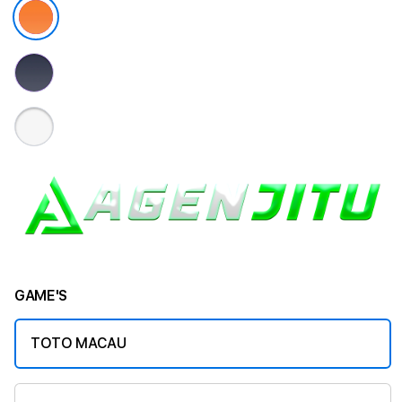
GAME'S
TOTO MACAU