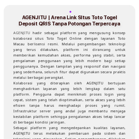
AGENJITU | Arena Link SItus Toto Togel
Deposit QRIS Tanpa Potongan Terpercaya
AGENJITU
hadir sebagai platform yang mengusung konsep
kolaborasi situs Toto Togel Online dengan layanan Toto
Macau berlisensi resmi. Melalui pengembangan teknologi
yang terus dilakukan, platform ini dirancang untuk
memberikan kemudahan akses, performa yang stabil, serta
pengalaman penggunaan yang lebih modern bagi setiap
penggunanya. Dengan tampilan yang responsif dan navigasi
yang sederhana, seluruh fitur dapat digunakan secara praktis
melalui berbagai perangkat.
Kolaborasi yang diterapkan oleh AGENJITU bertujuan
menghadirkan layanan yang lebih lengkap dalam satu
platform. Pengguna dapat menikmati proses login yang
cepat, sistem yang telah dioptimalkan, serta akses yang lebih
efisien tanpa harus menghadapi proses yang rumit.
Infrastruktur server yang andal juga membantu menjaga
kestabilan platform sehingga pengalaman akses tetap lancar
di berbagai kondisi jaringan.
Sebagai platform yang mengedepankan kualitas layanan,
AGENJITU terus melakukan pembaruan pada sistem dan
teknologi yang digunakan. Setiap pengembangan dilakukan