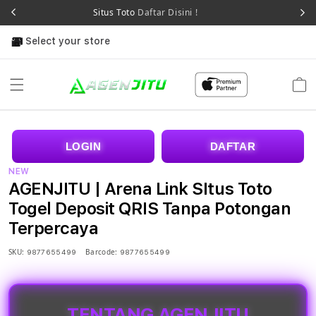
Situs Toto
Daftar Disini !
Select your store
Cart
LOGIN
DAFTAR
NEW
AGENJITU | Arena Link SItus Toto
Togel Deposit QRIS Tanpa Potongan
Terpercaya
SKU:
Barcode:
9877655499
9877655499
TENTANG AGENJITU