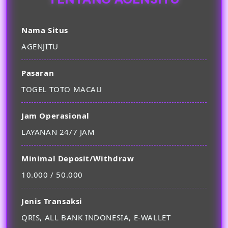
Nama Situs
AGENJITU
Pasaran
TOGEL TOTO MACAU
Jam Operasional
LAYANAN 24/7 JAM
Minimal Deposit/Withdraw
10.000 / 50.000
Jenis Transaksi
QRIS, ALL BANK INDONESIA, E-WALLET