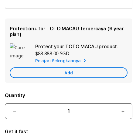
TOGEL MACAU
Protection+ for TOTO MACAU Terpercaya (9 year
plan)
Protect your TOTO MACAU product.
Ad
$88.888.00 SGD
App
Pelajari Selengkapnya
Car
Add
Quantity
Decrease
Incre
quantity
quant
for
for
Get it fast