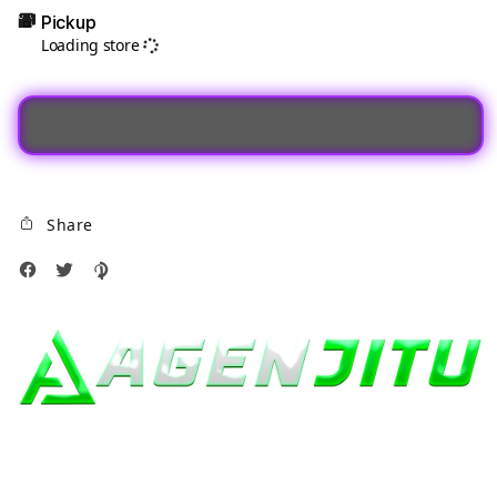
AGENJITU
AGEN
Pickup
|
|
Loading store
Arena
Aren
Link
Link
SItus
SItus
Toto
Toto
Togel
Toge
Deposit
Depo
QRIS
QRIS
Share
Tanpa
Tanp
Potongan
Poto
Terpercaya
Terp