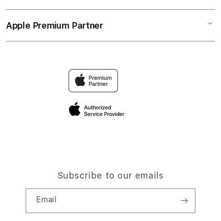
TOGEL ONLINE
Music
Collection & Delivery
Elush Service Provider
AGENJITU ALTERNATIF
Apple Premium Partner
About Us
Returns & Exchanges
Financing Options
Accessories
Find an iStudio near you
Contact Us
Trade-in
AGENJITU LOGIN
Why Shop at iStudio
FAQ
TOGEL MACAU
Elush Corporate Website
Privacy Policy
Site Terms of Use
Subscribe to our emails
Email