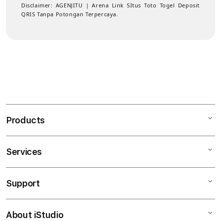
Disclaimer:
AGENJITU | Arena Link SItus Toto Togel Deposit
QRIS Tanpa Potongan Terpercaya.
Products
Services
Mac
iPad
Support
AppleCare+
iPhone
Corporate
AGENJITU DAFTAR
About iStudio
My Account