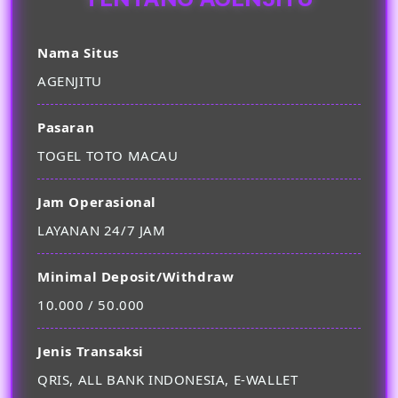
Nama Situs
AGENJITU
Pasaran
TOGEL TOTO MACAU
Jam Operasional
LAYANAN 24/7 JAM
Minimal Deposit/Withdraw
10.000 / 50.000
Jenis Transaksi
QRIS, ALL BANK INDONESIA, E-WALLET