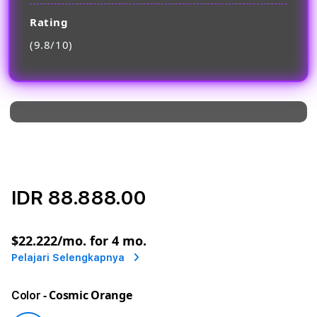
Rating
(9.8/10)
IDR 88.888.00
or
$22.222
/mo. for 4 mo.
Pelajari Selengkapnya
- Cosmic Orange
Color