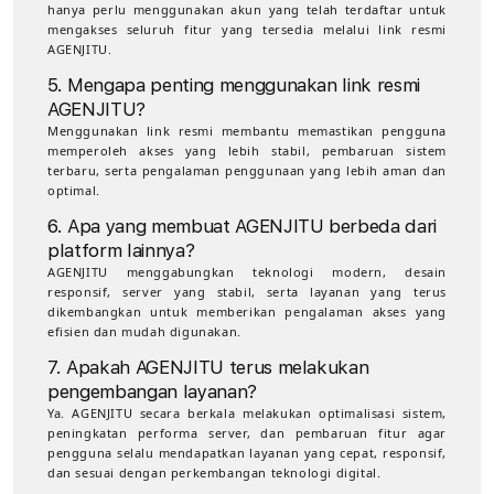
hanya perlu menggunakan akun yang telah terdaftar untuk
mengakses seluruh fitur yang tersedia melalui link resmi
AGENJITU.
5. Mengapa penting menggunakan link resmi
AGENJITU?
Menggunakan link resmi membantu memastikan pengguna
memperoleh akses yang lebih stabil, pembaruan sistem
terbaru, serta pengalaman penggunaan yang lebih aman dan
optimal.
6. Apa yang membuat AGENJITU berbeda dari
platform lainnya?
AGENJITU menggabungkan teknologi modern, desain
responsif, server yang stabil, serta layanan yang terus
dikembangkan untuk memberikan pengalaman akses yang
efisien dan mudah digunakan.
7. Apakah AGENJITU terus melakukan
pengembangan layanan?
Ya. AGENJITU secara berkala melakukan optimalisasi sistem,
peningkatan performa server, dan pembaruan fitur agar
pengguna selalu mendapatkan layanan yang cepat, responsif,
dan sesuai dengan perkembangan teknologi digital.