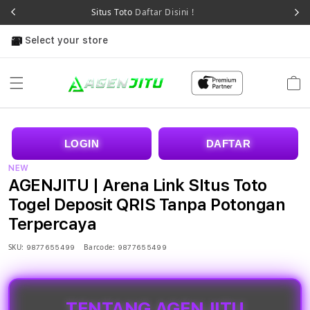
Situs Toto
Daftar Disini !
Select your store
Cart
LOGIN
DAFTAR
NEW
AGENJITU | Arena Link SItus Toto
Togel Deposit QRIS Tanpa Potongan
Terpercaya
SKU:
Barcode:
9877655499
9877655499
TENTANG AGENJITU