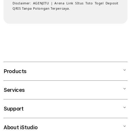
Disclaimer:
AGENJITU | Arena Link SItus Toto Togel Deposit
QRIS Tanpa Potongan Terpercaya.
Products
Services
Mac
iPad
Support
AppleCare+
iPhone
Corporate
AGENJITU DAFTAR
About iStudio
My Account