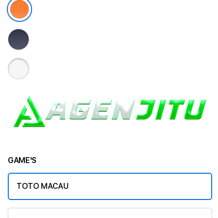
GAME'S
TOTO MACAU