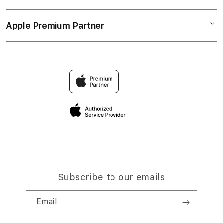
TOGEL ONLINE
Music
Collection & Delivery
Elush Service Provider
AGENJITU ALTERNATIF
Apple Premium Partner
About Us
Returns & Exchanges
Financing Options
Accessories
Find an iStudio near you
Contact Us
Trade-in
AGENJITU LOGIN
Why Shop at iStudio
FAQ
TOGEL MACAU
Elush Corporate Website
Privacy Policy
Site Terms of Use
Subscribe to our emails
Email