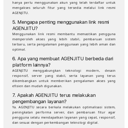
hanya perlu menggunakan akun yang telah terdaftar untuk
mengakses seluruh fitur yang tersedia melalui link resmi
AGENJITU.
5. Mengapa penting menggunakan link resmi
AGENJITU?
Menggunakan link resmi membantu memastikan pengguna
memperoleh akses yang lebih stabil, pembaruan sistem
terbaru, serta pengalaman penggunaan yang lebih aman dan
optimal.
6. Apa yang membuat AGENJITU berbeda dari
platform lainnya?
AGENJITU menggabungkan teknologi modern, desain
responsif, server yang stabil, serta layanan yang terus
dikembangkan untuk memberikan pengalaman akses yang
efisien dan mudah digunakan.
7. Apakah AGENJITU terus melakukan
pengembangan layanan?
Ya. AGENJITU secara berkala melakukan optimalisasi sistem,
peningkatan performa server, dan pembaruan fitur agar
pengguna selalu mendapatkan layanan yang cepat, responsif,
dan sesuai dengan perkembangan teknologi digital.