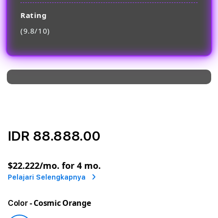
Rating
(9.8/10)
IDR 88.888.00
or
$22.222
/mo. for 4 mo.
Pelajari Selengkapnya
- Cosmic Orange
Color