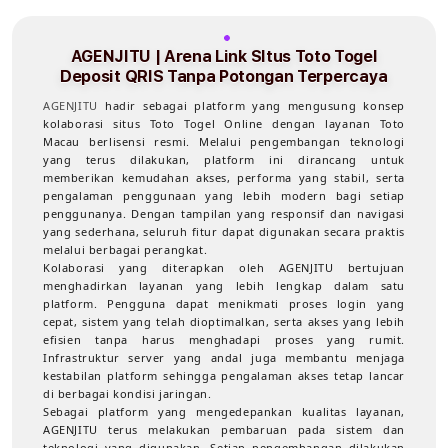
AGENJITU | Arena Link SItus Toto Togel
Deposit QRIS Tanpa Potongan Terpercaya
AGENJITU
hadir sebagai platform yang mengusung konsep
kolaborasi situs Toto Togel Online dengan layanan Toto
Macau berlisensi resmi. Melalui pengembangan teknologi
yang terus dilakukan, platform ini dirancang untuk
memberikan kemudahan akses, performa yang stabil, serta
pengalaman penggunaan yang lebih modern bagi setiap
penggunanya. Dengan tampilan yang responsif dan navigasi
yang sederhana, seluruh fitur dapat digunakan secara praktis
melalui berbagai perangkat.
Kolaborasi yang diterapkan oleh AGENJITU bertujuan
menghadirkan layanan yang lebih lengkap dalam satu
platform. Pengguna dapat menikmati proses login yang
cepat, sistem yang telah dioptimalkan, serta akses yang lebih
efisien tanpa harus menghadapi proses yang rumit.
Infrastruktur server yang andal juga membantu menjaga
kestabilan platform sehingga pengalaman akses tetap lancar
di berbagai kondisi jaringan.
Sebagai platform yang mengedepankan kualitas layanan,
AGENJITU terus melakukan pembaruan pada sistem dan
teknologi yang digunakan. Setiap pengembangan dilakukan