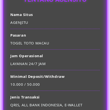
Nama Situs
AGENJITU
Pasaran
TOGEL TOTO MACAU
Jam Operasional
LAYANAN 24/7 JAM
Minimal Deposit/Withdraw
10.000 / 50.000
Jenis Transaksi
QRIS, ALL BANK INDONESIA, E-WALLET