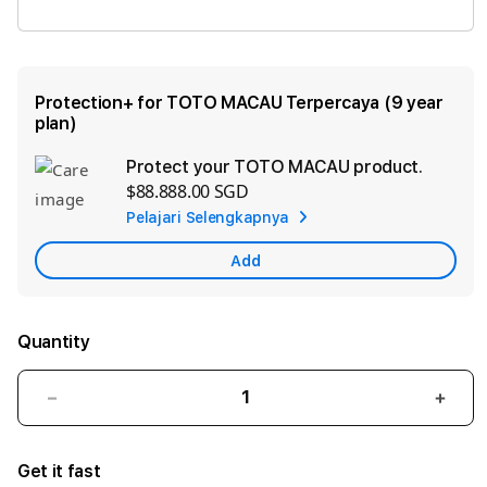
TOGEL MACAU
Protection+ for TOTO MACAU Terpercaya (9 year
plan)
Protect your TOTO MACAU product.
Ad
$88.888.00 SGD
App
Pelajari Selengkapnya
Car
Add
Quantity
Decrease
Incre
quantity
quant
for
for
Get it fast