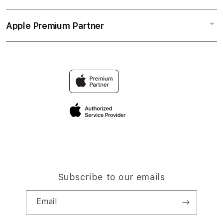
TOGEL ONLINE
Music
Collection & Delivery
Elush Service Provider
AGENJITU ALTERNATIF
Apple Premium Partner
About Us
Returns & Exchanges
Financing Options
Accessories
Find an iStudio near you
Contact Us
Trade-in
AGENJITU LOGIN
Why Shop at iStudio
FAQ
TOGEL MACAU
Elush Corporate Website
Privacy Policy
Site Terms of Use
Subscribe to our emails
Email