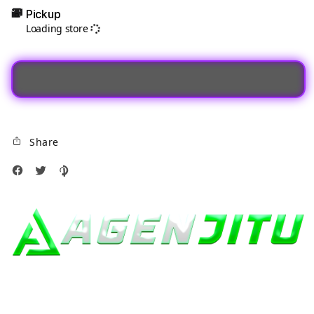
AGENJITU
AGEN
Pickup
|
|
Loading store
Arena
Aren
Link
Link
SItus
SItus
Toto
Toto
Togel
Toge
Deposit
Depo
QRIS
QRIS
Share
Tanpa
Tanp
Potongan
Poto
Terpercaya
Terp