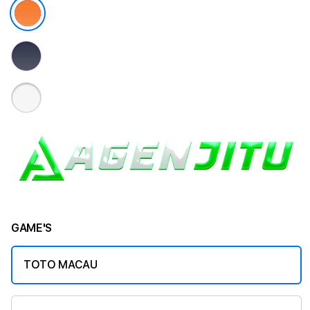
GAME'S
TOTO MACAU