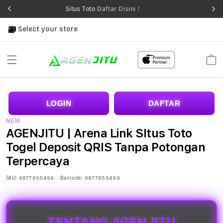
Situs Toto
Daftar Disini !
Select your store
Cart
LOGIN
DAFTAR
NEW
AGENJITU | Arena Link SItus Toto
Togel Deposit QRIS Tanpa Potongan
Terpercaya
SKU:
Barcode:
9877655499
9877655499
TENTANG AGENJITU