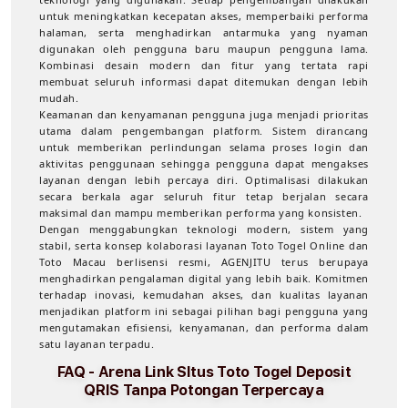
untuk meningkatkan kecepatan akses, memperbaiki performa
halaman, serta menghadirkan antarmuka yang nyaman
digunakan oleh pengguna baru maupun pengguna lama.
Kombinasi desain modern dan fitur yang tertata rapi
membuat seluruh informasi dapat ditemukan dengan lebih
mudah.
Keamanan dan kenyamanan pengguna juga menjadi prioritas
utama dalam pengembangan platform. Sistem dirancang
untuk memberikan perlindungan selama proses login dan
aktivitas penggunaan sehingga pengguna dapat mengakses
layanan dengan lebih percaya diri. Optimalisasi dilakukan
secara berkala agar seluruh fitur tetap berjalan secara
maksimal dan mampu memberikan performa yang konsisten.
Dengan menggabungkan teknologi modern, sistem yang
stabil, serta konsep kolaborasi layanan Toto Togel Online dan
Toto Macau berlisensi resmi, AGENJITU terus berupaya
menghadirkan pengalaman digital yang lebih baik. Komitmen
terhadap inovasi, kemudahan akses, dan kualitas layanan
menjadikan platform ini sebagai pilihan bagi pengguna yang
mengutamakan efisiensi, kenyamanan, dan performa dalam
satu layanan terpadu.
FAQ - Arena Link SItus Toto Togel Deposit
QRIS Tanpa Potongan Terpercaya