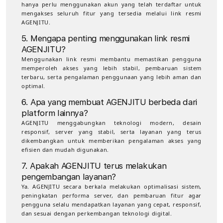
hanya perlu menggunakan akun yang telah terdaftar untuk
mengakses seluruh fitur yang tersedia melalui link resmi
AGENJITU.
5. Mengapa penting menggunakan link resmi
AGENJITU?
Menggunakan link resmi membantu memastikan pengguna
memperoleh akses yang lebih stabil, pembaruan sistem
terbaru, serta pengalaman penggunaan yang lebih aman dan
optimal.
6. Apa yang membuat AGENJITU berbeda dari
platform lainnya?
AGENJITU menggabungkan teknologi modern, desain
responsif, server yang stabil, serta layanan yang terus
dikembangkan untuk memberikan pengalaman akses yang
efisien dan mudah digunakan.
7. Apakah AGENJITU terus melakukan
pengembangan layanan?
Ya. AGENJITU secara berkala melakukan optimalisasi sistem,
peningkatan performa server, dan pembaruan fitur agar
pengguna selalu mendapatkan layanan yang cepat, responsif,
dan sesuai dengan perkembangan teknologi digital.