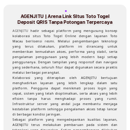
AGENJITU | Arena Link SItus Toto Togel
Deposit QRIS Tanpa Potongan Terpercaya
AGENJITU
hadir sebagai platform yang mengusung konsep
kolaborasi situs Toto Togel Online dengan layanan Toto
Macau berlisensi resmi. Melalui pengembangan teknologi
yang terus dilakukan, platform ini dirancang untuk
memberikan kemudahan akses, performa yang stabil, serta
pengalaman penggunaan yang lebih modern bagi setiap
penggunanya. Dengan tampilan yang responsif dan navigasi
yang sederhana, seluruh fitur dapat digunakan secara praktis
melalui berbagai perangkat.
Kolaborasi yang diterapkan oleh AGENJITU bertujuan
menghadirkan layanan yang lebih lengkap dalam satu
platform. Pengguna dapat menikmati proses login yang
cepat, sistem yang telah dioptimalkan, serta akses yang lebih
efisien tanpa harus menghadapi proses yang rumit.
Infrastruktur server yang andal juga membantu menjaga
kestabilan platform sehingga pengalaman akses tetap lancar
di berbagai kondisi jaringan.
Sebagai platform yang mengedepankan kualitas layanan,
AGENJITU terus melakukan pembaruan pada sistem dan
teknologi yang digunakan. Setiap pengembangan dilakukan