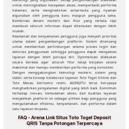
untuk meningkatkan kecepatan akses, memperbaiki performa
halaman, serta menghadirkan antarmuka yang nyaman
digunakan oleh pengguna baru maupun pengguna lama.
Kombinasi desain modern dan fitur yang tertata rapi
membuat seluruh informasi dapat ditemukan dengan lebih
mudah.
Keamanan dan kenyamanan pengguna juga menjadi prioritas
utama dalam pengembangan platform. Sistem dirancang
untuk memberikan perlindungan selama proses login dan
aktivitas penggunaan sehingga pengguna dapat mengakses
layanan dengan lebih percaya diri. Optimalisasi dilakukan
secara berkala agar seluruh fitur tetap berjalan secara
maksimal dan mampu memberikan performa yang konsisten.
Dengan menggabungkan teknologi modern, sistem yang
stabil, serta konsep kolaborasi layanan Toto Togel Online dan
Toto Macau berlisensi resmi, AGENJITU terus berupaya
menghadirkan pengalaman digital yang lebih baik. Komitmen
terhadap inovasi, kemudahan akses, dan kualitas layanan
menjadikan platform ini sebagai pilihan bagi pengguna yang
mengutamakan efisiensi, kenyamanan, dan performa dalam
satu layanan terpadu.
FAQ - Arena Link SItus Toto Togel Deposit
QRIS Tanpa Potongan Terpercaya