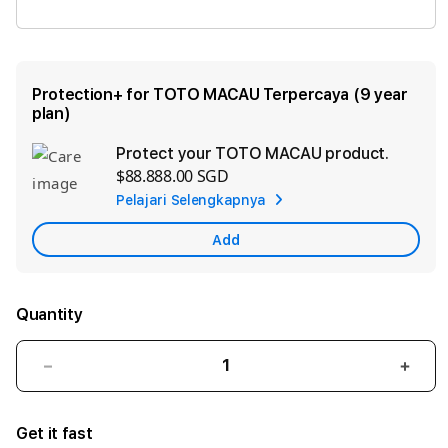
TOGEL MACAU
Protection+ for TOTO MACAU Terpercaya (9 year
plan)
Protect your TOTO MACAU product.
Ad
$88.888.00 SGD
App
Pelajari Selengkapnya
Car
Add
Quantity
Decrease
Incre
quantity
quant
for
for
Get it fast