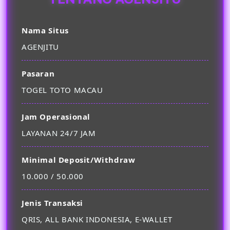
Nama Situs
AGENJITU
Pasaran
TOGEL TOTO MACAU
Jam Operasional
LAYANAN 24/7 JAM
Minimal Deposit/Withdraw
10.000 / 50.000
Jenis Transaksi
QRIS, ALL BANK INDONESIA, E-WALLET