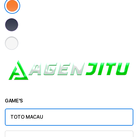
GAME'S
TOTO MACAU