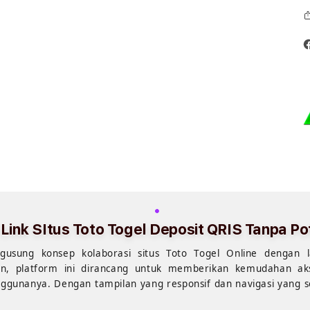
Link SItus Toto Togel Deposit QRIS Tanpa P
sung konsep kolaborasi situs Toto Togel Online dengan la
an, platform ini dirancang untuk memberikan kemudahan aks
ggunanya. Dengan tampilan yang responsif dan navigasi yang se