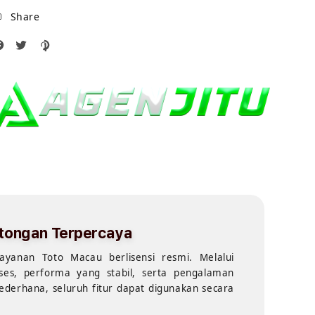
QRIS
QRIS
Share
Tanpa
Tanpa
Potongan
Potongan
Terpercaya
Terpercaya
otongan Terpercaya
yanan Toto Macau berlisensi resmi. Melalui
es, performa yang stabil, serta pengalaman
derhana, seluruh fitur dapat digunakan secara