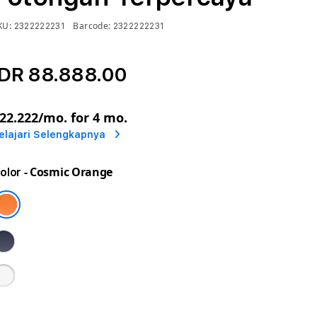
KU:
Barcode:
2322222231
2322222231
IDR 88.888.00
r
22.222
/mo. for 4 mo.
elajari Selengkapnya
- Cosmic Orange
olor