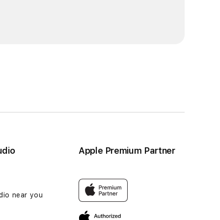
udio
Apple Premium Partner
udio near you