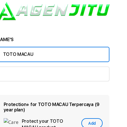
AME'S
TOTO MACAU
TOGEL MACAU
Protection+ for TOTO MACAU Terpercaya (9
year plan)
Protect your TOTO
Add
Add