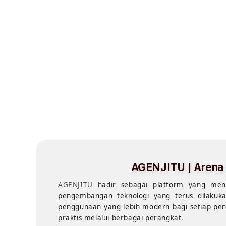
AGENJITU | Arena 
AGENJITU
hadir sebagai platform yang mengu
pengembangan teknologi yang terus dilakuk
penggunaan yang lebih modern bagi setiap pen
praktis melalui berbagai perangkat.