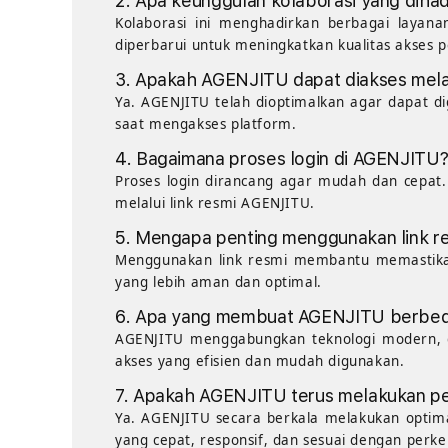
2. Apa keunggulan kolaborasi yang dih
Kolaborasi ini menghadirkan berbagai layana
diperbarui untuk meningkatkan kualitas akses 
3. Apakah AGENJITU dapat diakses mela
Ya. AGENJITU telah dioptimalkan agar dapat 
saat mengakses platform.
4. Bagaimana proses login di AGENJITU
Proses login dirancang agar mudah dan cepat
melalui link resmi AGENJITU.
5. Mengapa penting menggunakan link 
Menggunakan link resmi membantu memastikan
yang lebih aman dan optimal.
6. Apa yang membuat AGENJITU berbeda 
AGENJITU menggabungkan teknologi modern, de
akses yang efisien dan mudah digunakan.
7. Apakah AGENJITU terus melakukan 
Ya. AGENJITU secara berkala melakukan optima
yang cepat, responsif, dan sesuai dengan perke