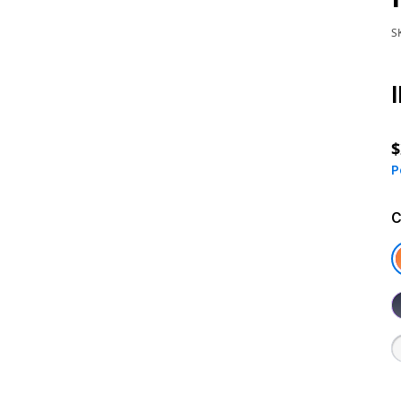
S
o
$
P
C