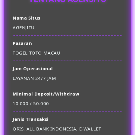
Nama Situs
AGENJITU
Pasaran
TOGEL TOTO MACAU
Jam Operasional
LAYANAN 24/7 JAM
Minimal Deposit/Withdraw
10.000 / 50.000
Jenis Transaksi
QRIS, ALL BANK INDONESIA, E-WALLET