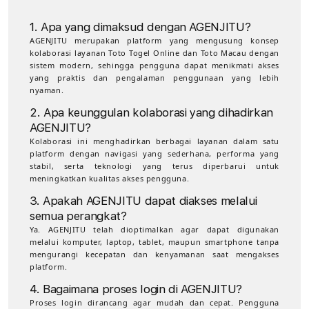
1. Apa yang dimaksud dengan AGENJITU?
AGENJITU merupakan platform yang mengusung konsep
kolaborasi layanan Toto Togel Online dan Toto Macau dengan
sistem modern, sehingga pengguna dapat menikmati akses
yang praktis dan pengalaman penggunaan yang lebih
nyaman.
2. Apa keunggulan kolaborasi yang dihadirkan
AGENJITU?
Kolaborasi ini menghadirkan berbagai layanan dalam satu
platform dengan navigasi yang sederhana, performa yang
stabil, serta teknologi yang terus diperbarui untuk
meningkatkan kualitas akses pengguna.
3. Apakah AGENJITU dapat diakses melalui
semua perangkat?
Ya. AGENJITU telah dioptimalkan agar dapat digunakan
melalui komputer, laptop, tablet, maupun smartphone tanpa
mengurangi kecepatan dan kenyamanan saat mengakses
platform.
4. Bagaimana proses login di AGENJITU?
Proses login dirancang agar mudah dan cepat. Pengguna