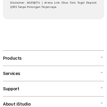
Disclaimer:
AGENJITU | Arena Link SItus Toto Togel Deposit
QRIS Tanpa Potongan Terpercaya.
Products
Services
Mac
iPad
Support
AppleCare+
iPhone
Corporate
AGENJITU DAFTAR
About iStudio
My Account