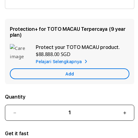
TOGEL MACAU
Protection+ for TOTO MACAU Terpercaya (9 year
plan)
Protect your TOTO MACAU product.
Ad
$88.888.00 SGD
App
Pelajari Selengkapnya
Car
Add
Quantity
Decrease
Incre
quantity
quant
for
for
Get it fast