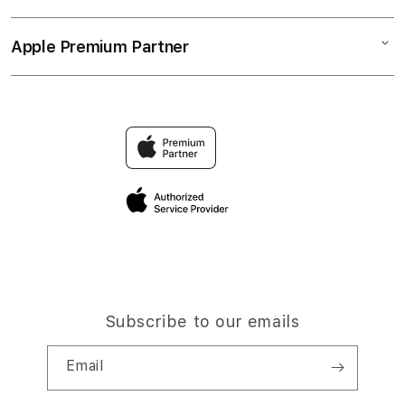
TOGEL ONLINE
Music
Collection & Delivery
Elush Service Provider
AGENJITU ALTERNATIF
Apple Premium Partner
About Us
Returns & Exchanges
Financing Options
Accessories
Find an iStudio near you
Contact Us
Trade-in
AGENJITU LOGIN
Why Shop at iStudio
FAQ
TOGEL MACAU
Elush Corporate Website
Privacy Policy
Site Terms of Use
Subscribe to our emails
Email