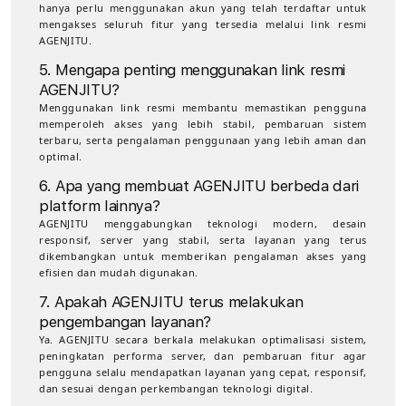
hanya perlu menggunakan akun yang telah terdaftar untuk
mengakses seluruh fitur yang tersedia melalui link resmi
AGENJITU.
5. Mengapa penting menggunakan link resmi
AGENJITU?
Menggunakan link resmi membantu memastikan pengguna
memperoleh akses yang lebih stabil, pembaruan sistem
terbaru, serta pengalaman penggunaan yang lebih aman dan
optimal.
6. Apa yang membuat AGENJITU berbeda dari
platform lainnya?
AGENJITU menggabungkan teknologi modern, desain
responsif, server yang stabil, serta layanan yang terus
dikembangkan untuk memberikan pengalaman akses yang
efisien dan mudah digunakan.
7. Apakah AGENJITU terus melakukan
pengembangan layanan?
Ya. AGENJITU secara berkala melakukan optimalisasi sistem,
peningkatan performa server, dan pembaruan fitur agar
pengguna selalu mendapatkan layanan yang cepat, responsif,
dan sesuai dengan perkembangan teknologi digital.