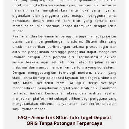
untuk meningkatkan kecepatan akses, memperbaiki performa
halaman, serta menghadirkan antarmuka yang nyaman
digunakan oleh pengguna baru maupun pengguna lama.
Kombinasi desain modern dan fitur yang tertata rapi
membuat seluruh informasi dapat ditemukan dengan lebih
mudah.
Keamanan dan kenyamanan pengguna juga menjadi prioritas
utama dalam pengembangan platform. Sistem dirancang
untuk memberikan perlindungan selama proses login dan
aktivitas penggunaan sehingga pengguna dapat mengakses
layanan dengan lebih percaya diri. Optimalisasi dilakukan
secara berkala agar seluruh fitur tetap berjalan secara
maksimal dan mampu memberikan performa yang konsisten.
Dengan menggabungkan teknologi modern, sistem yang
stabil, serta konsep kolaborasi layanan Toto Togel Online dan
Toto Macau berlisensi resmi, AGENJITU terus berupaya
menghadirkan pengalaman digital yang lebih baik. Komitmen
terhadap inovasi, kemudahan akses, dan kualitas layanan
menjadikan platform ini sebagai pilihan bagi pengguna yang
mengutamakan efisiensi, kenyamanan, dan performa dalam
satu layanan terpadu.
FAQ - Arena Link SItus Toto Togel Deposit
QRIS Tanpa Potongan Terpercaya