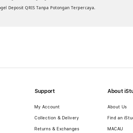
ogel Deposit QRIS Tanpa Potongan Terpercaya.
Support
About iSt
My Account
About Us
Collection & Delivery
Find an iSt
Returns & Exchanges
MACAU