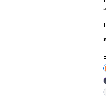
S
o
$
P
C