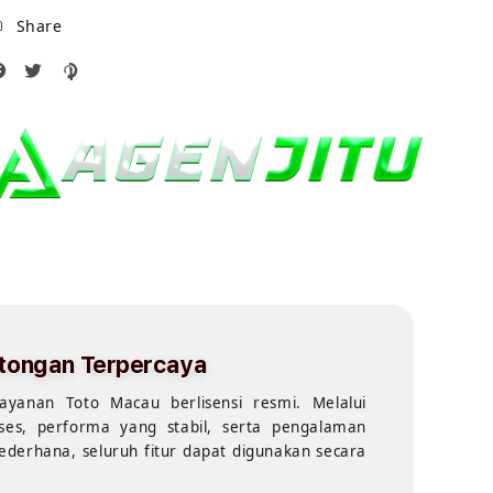
QRIS
QRIS
Share
Tanpa
Tanpa
Potongan
Potongan
Terpercaya
Terpercaya
otongan Terpercaya
yanan Toto Macau berlisensi resmi. Melalui
es, performa yang stabil, serta pengalaman
derhana, seluruh fitur dapat digunakan secara