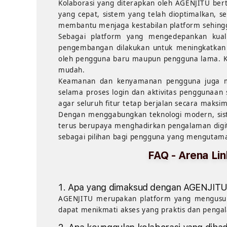
Kolaborasi yang diterapkan oleh AGENJITU ber
yang cepat, sistem yang telah dioptimalkan, s
membantu menjaga kestabilan platform sehingga
Sebagai platform yang mengedepankan kual
pengembangan dilakukan untuk meningkatkan
oleh pengguna baru maupun pengguna lama. Ko
mudah.
Keamanan dan kenyamanan pengguna juga me
selama proses login dan aktivitas penggunaan 
agar seluruh fitur tetap berjalan secara mak
Dengan menggabungkan teknologi modern, siste
terus berupaya menghadirkan pengalaman digita
sebagai pilihan bagi pengguna yang mengutama
FAQ - Arena Li
1. Apa yang dimaksud dengan AGENJIT
AGENJITU merupakan platform yang mengusung
dapat menikmati akses yang praktis dan peng