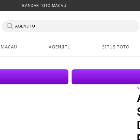
BANDAR TOTO MACAU
 MACAU
AGENJITU
SITUS TOTO
N