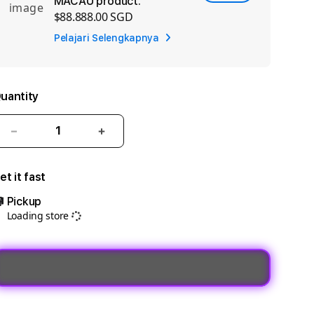
MACAU product.
Apple
$88.888.00 SGD
Care
Pelajari Selengkapnya
uantity
Decrease
Increase
quantity
quantity
for
for
et it fast
AGENJITU
AGENJITU
Pickup
|
|
Loading store
Arena
Arena
Link
Link
SItus
SItus
Toto
Toto
Togel
Togel
Deposit
Deposit