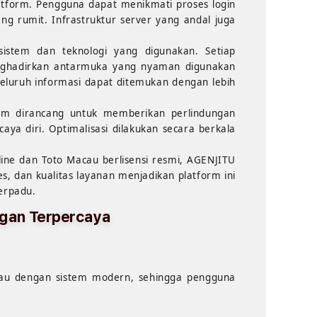
atform. Pengguna dapat menikmati proses login
ng rumit. Infrastruktur server yang andal juga
stem dan teknologi yang digunakan. Setiap
nghadirkan antarmuka yang nyaman digunakan
luruh informasi dapat ditemukan dengan lebih
m dirancang untuk memberikan perlindungan
ya diri. Optimalisasi dilakukan secara berkala
ine dan Toto Macau berlisensi resmi, AGENJITU
, dan kualitas layanan menjadikan platform ini
erpadu.
ngan Terpercaya
cau dengan sistem modern, sehingga pengguna