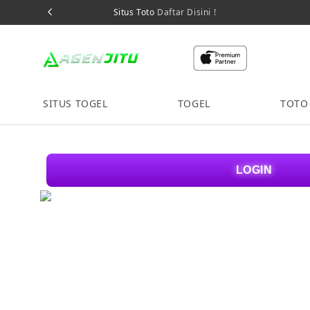
Situs Toto
Daftar Disini !
SITUS TOGEL
TOGEL
TOTO
LOGIN
Skip to
product
information