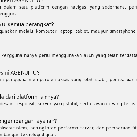
adirkan AGENJITU?
n dalam satu platform dengan navigasi yang sederhana, perf
pengguna.
lui semua perangkat?
digunakan melalui komputer, laptop, tablet, maupun smartpho
?
. Pengguna hanya perlu menggunakan akun yang telah terdaftar
resmi AGENJITU?
 pengguna memperoleh akses yang lebih stabil, pembaruan 
dari platform lainnya?
sain responsif, server yang stabil, serta layanan yang te
pengembangan layanan?
lisasi sistem, peningkatan performa server, dan pembaruan f
mbangan teknologi digital.