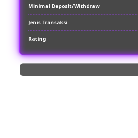
Minimal Deposit/Withdraw
Jenis Transaksi
Rating