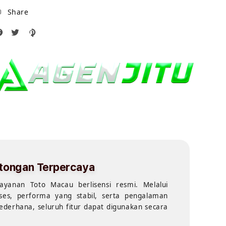
QRIS
QRIS
Share
Tanpa
Tanpa
Potongan
Potongan
Terpercaya
Terpercaya
otongan Terpercaya
yanan Toto Macau berlisensi resmi. Melalui
es, performa yang stabil, serta pengalaman
derhana, seluruh fitur dapat digunakan secara