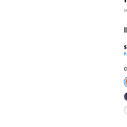
S
o
$
P
C