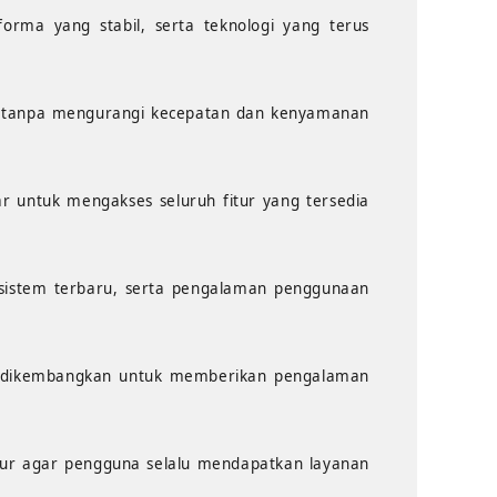
orma yang stabil, serta teknologi yang terus
ne tanpa mengurangi kecepatan dan kenyamanan
 untuk mengakses seluruh fitur yang tersedia
sistem terbaru, serta pengalaman penggunaan
rus dikembangkan untuk memberikan pengalaman
itur agar pengguna selalu mendapatkan layanan