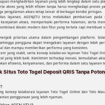
tujuan menghadirkan layanan yang lebih lengkap dalam satu pl
erta akses yang lebih efisien tanpa harus menghadapi proses ya
 pengalaman akses tetap lancar di berbagai kondisi jaringan.
itas layanan, AGENJITU terus melakukan pembaruan pada si
 kecepatan akses, memperbaiki performa halaman, serta me
mbinasi desain modern dan fitur yang tertata rapi membuat se
njadi prioritas utama dalam pengembangan platform. Siste
sehingga pengguna dapat mengakses layanan dengan lebih perca
simal dan mampu memberikan performa yang konsisten.
m yang stabil, serta konsep kolaborasi layanan Toto Togel Onl
l yang lebih baik. Komitmen terhadap inovasi, kemudahan akses
kan efisiensi, kenyamanan, dan performa dalam satu layanan t
nk SItus Toto Togel Deposit QRIS Tanpa Poto
U?
 konsep kolaborasi layanan Toto Togel Online dan Toto Ma
alaman penggunaan yang lebih nyaman.