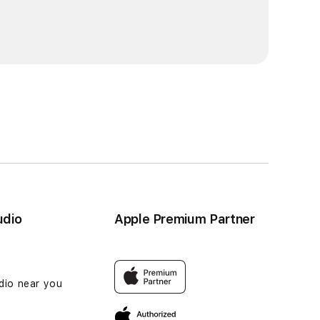
udio
Apple Premium Partner
udio near you