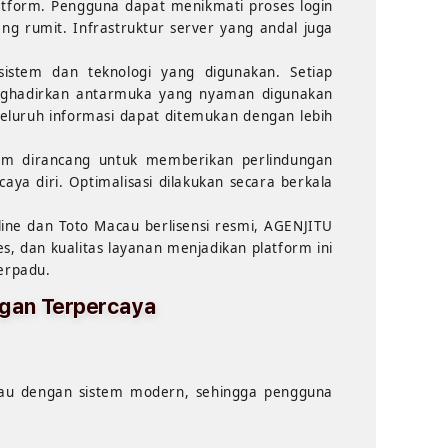
atform. Pengguna dapat menikmati proses login
ng rumit. Infrastruktur server yang andal juga
stem dan teknologi yang digunakan. Setiap
nghadirkan antarmuka yang nyaman digunakan
luruh informasi dapat ditemukan dengan lebih
m dirancang untuk memberikan perlindungan
ya diri. Optimalisasi dilakukan secara berkala
ine dan Toto Macau berlisensi resmi, AGENJITU
, dan kualitas layanan menjadikan platform ini
erpadu.
ngan Terpercaya
cau dengan sistem modern, sehingga pengguna