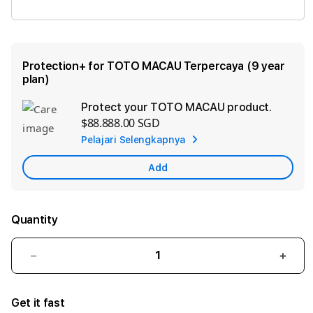
TOGEL MACAU
Protection+ for TOTO MACAU Terpercaya (9 year
plan)
Protect your TOTO MACAU product.
Ad
$88.888.00 SGD
App
Pelajari Selengkapnya
Car
Add
Quantity
Decrease
Incre
quantity
quant
for
for
Get it fast