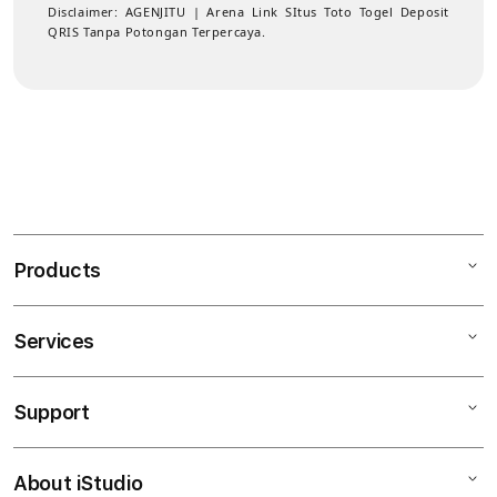
Disclaimer:
AGENJITU | Arena Link SItus Toto Togel Deposit
QRIS Tanpa Potongan Terpercaya.
Products
Services
Mac
iPad
Support
AppleCare+
iPhone
Corporate
AGENJITU DAFTAR
About iStudio
My Account