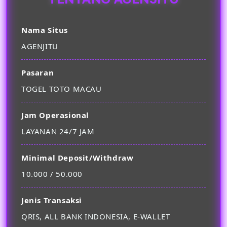
Nama Situs
AGENJITU
Pasaran
TOGEL TOTO MACAU
Jam Operasional
LAYANAN 24/7 JAM
Minimal Deposit/Withdraw
10.000 / 50.000
Jenis Transaksi
QRIS, ALL BANK INDONESIA, E-WALLET