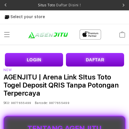
Situs Toto
Daftar Disini !
Select your store
Cart
LOGIN
DAFTAR
NEW
AGENJITU | Arena Link SItus Toto
Togel Deposit QRIS Tanpa Potongan
Terpercaya
SKU:
Barcode:
9877655499
9877655499
TENTANG AGENJITU