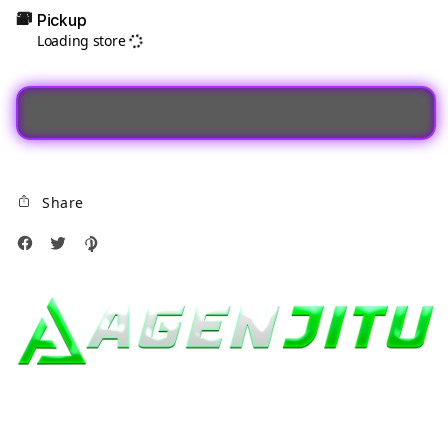
AGENJITU
AGEN
Pickup
|
|
Loading store
Arena
Aren
Link
Link
SItus
SItus
Toto
Toto
Togel
Toge
Deposit
Depo
QRIS
QRIS
Share
Tanpa
Tanp
Potongan
Poto
Terpercaya
Terp