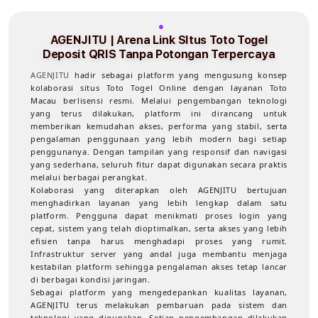
AGENJITU | Arena Link SItus Toto Togel
Deposit QRIS Tanpa Potongan Terpercaya
AGENJITU
hadir sebagai platform yang mengusung konsep
kolaborasi situs Toto Togel Online dengan layanan Toto
Macau berlisensi resmi. Melalui pengembangan teknologi
yang terus dilakukan, platform ini dirancang untuk
memberikan kemudahan akses, performa yang stabil, serta
pengalaman penggunaan yang lebih modern bagi setiap
penggunanya. Dengan tampilan yang responsif dan navigasi
yang sederhana, seluruh fitur dapat digunakan secara praktis
melalui berbagai perangkat.
Kolaborasi yang diterapkan oleh AGENJITU bertujuan
menghadirkan layanan yang lebih lengkap dalam satu
platform. Pengguna dapat menikmati proses login yang
cepat, sistem yang telah dioptimalkan, serta akses yang lebih
efisien tanpa harus menghadapi proses yang rumit.
Infrastruktur server yang andal juga membantu menjaga
kestabilan platform sehingga pengalaman akses tetap lancar
di berbagai kondisi jaringan.
Sebagai platform yang mengedepankan kualitas layanan,
AGENJITU terus melakukan pembaruan pada sistem dan
teknologi yang digunakan. Setiap pengembangan dilakukan