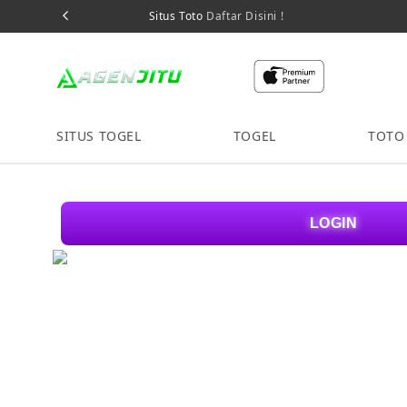
Situs Toto
Daftar Disini !
SITUS TOGEL
TOGEL
TOTO
LOGIN
Skip to
product
information