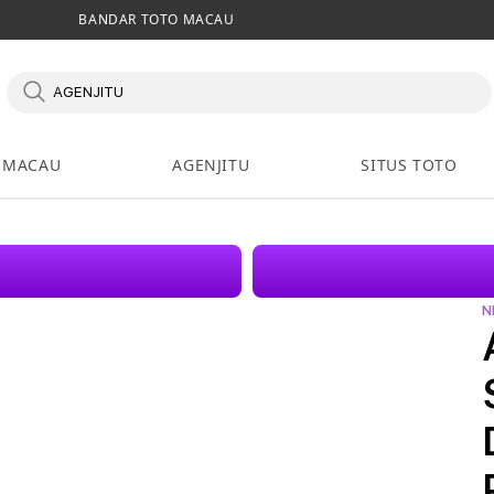
BANDAR TOTO MACAU
 MACAU
AGENJITU
SITUS TOTO
N