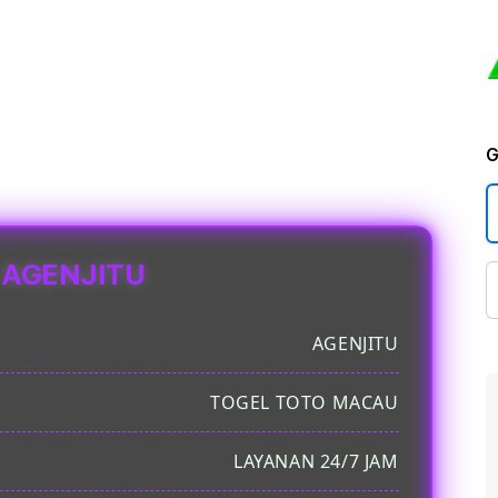
G
 AGENJITU
AGENJITU
TOGEL TOTO MACAU
LAYANAN 24/7 JAM