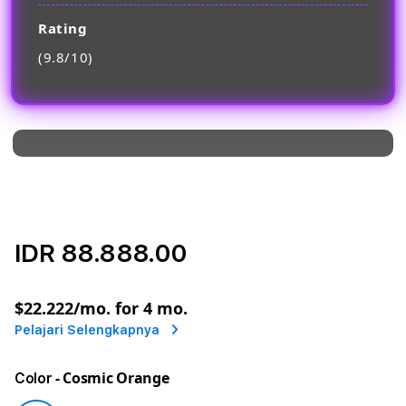
Rating
(9.8/10)
IDR 88.888.00
or
$22.222
/mo. for 4 mo.
Pelajari Selengkapnya
- Cosmic Orange
Color