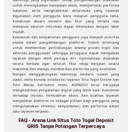
untuk meningkatkan kecepatan akses, memperbaiki performa
halaman, serta menghadirkan antarmuka yang nyaman
digunakan oleh pengguna baru maupun pengguna lama.
Kombinasi desain modern dan fitur yang tertata rapi
membuat seluruh informasi dapat ditemukan dengan lebih
mudah.
Keamanan dan kenyamanan pengguna juga menjadi prioritas
utama dalam pengembangan platform. Sistem dirancang
untuk memberikan perlindungan selama proses login dan
aktivitas penggunaan sehingga pengguna dapat mengakses
layanan dengan lebih percaya diri. Optimalisasi dilakukan
secara berkala agar seluruh fitur tetap berjalan secara
maksimal dan mampu memberikan performa yang konsisten.
Dengan menggabungkan teknologi modern, sistem yang
stabil, serta konsep kolaborasi layanan Toto Togel Online dan
Toto Macau berlisensi resmi, AGENJITU terus berupaya
menghadirkan pengalaman digital yang lebih baik. Komitmen
terhadap inovasi, kemudahan akses, dan kualitas layanan
menjadikan platform ini sebagai pilihan bagi pengguna yang
mengutamakan efisiensi, kenyamanan, dan performa dalam
satu layanan terpadu.
FAQ - Arena Link SItus Toto Togel Deposit
QRIS Tanpa Potongan Terpercaya