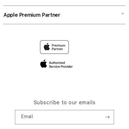
TOGEL ONLINE
Music
Collection & Delivery
Elush Service Provider
AGENJITU ALTERNATIF
Apple Premium Partner
About Us
Returns & Exchanges
Financing Options
Accessories
Find an iStudio near you
Contact Us
Trade-in
AGENJITU LOGIN
Why Shop at iStudio
FAQ
TOGEL MACAU
Elush Corporate Website
Privacy Policy
Site Terms of Use
Subscribe to our emails
Email