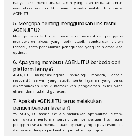
hanya perlu menggunakan akun yang telah terdaftar untuk
mengakses seluruh fitur yang tersedia melalui link resmi
AGENJITU.
5. Mengapa penting menggunakan link resmi
AGENJITU?
Menggunakan link resmi membantu memastikan pengguna
memperoleh akses yang lebih stabil, pembaruan sistem
terbaru, serta pengalaman penggunaan yang lebih aman dan
optimal.
6. Apa yang membuat AGENJITU berbeda dari
platform lainnya?
AGENJITU menggabungkan teknologi modern, desain
responsif, server yang stabil, serta layanan yang terus
dikembangkan untuk memberikan pengalaman akses yang
efisien dan mudah digunakan.
7. Apakah AGENJITU terus melakukan
pengembangan layanan?
Ya. AGENJITU secara berkala melakukan optimalisasi sistem,
peningkatan performa server, dan pembaruan fitur agar
pengguna selalu mendapatkan layanan yang cepat, responsif,
dan sesuai dengan perkembangan teknologi digital.