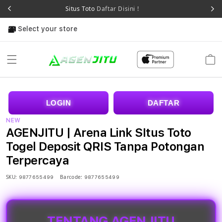
Situs Toto
Daftar Disini !
Select your store
Cart
LOGIN
DAFTAR
NEW
AGENJITU | Arena Link SItus Toto
Togel Deposit QRIS Tanpa Potongan
Terpercaya
SKU:
Barcode:
9877655499
9877655499
TENTANG AGENJITU