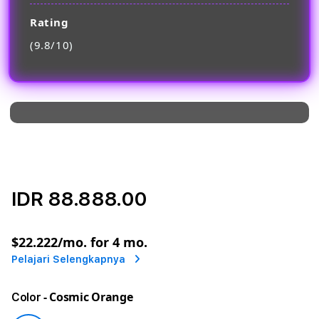
Rating
(9.8/10)
IDR 88.888.00
or
$22.222
/mo. for 4 mo.
Pelajari Selengkapnya
- Cosmic Orange
Color