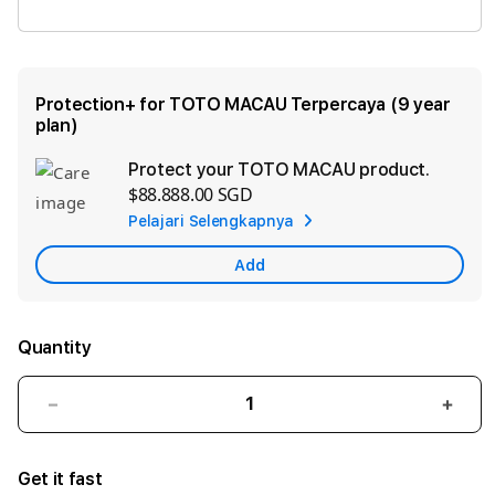
TOGEL MACAU
Protection+ for TOTO MACAU Terpercaya (9 year
plan)
Protect your TOTO MACAU product.
Ad
$88.888.00 SGD
App
Pelajari Selengkapnya
Car
Add
Quantity
Decrease
Incre
quantity
quant
for
for
Get it fast