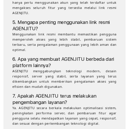
hanya perlu menggunakan akun yang telah terdaftar untuk
mengakses seluruh fitur yang tersedia melalui link resmi
AGENJITU.
5. Mengapa penting menggunakan link resmi
AGENJITU?
Menggunakan link resmi membantu memastikan pengguna
memperoleh akses yang lebih stabil, pembaruan sistem
terbaru, serta pengalaman penggunaan yang lebih aman dan
optimal.
6. Apa yang membuat AGENJITU berbeda dari
platform lainnya?
AGENJITU menggabungkan teknologi modern, desain
responsif, server yang stabil, serta layanan yang terus
dikembangkan untuk memberikan pengalaman akses yang
efisien dan mudah digunakan.
7. Apakah AGENJITU terus melakukan
pengembangan layanan?
Ya. AGENJITU secara berkala melakukan optimalisasi sistem,
peningkatan performa server, dan pembaruan fitur agar
pengguna selalu mendapatkan layanan yang cepat, responsif,
dan sesuai dengan perkembangan teknologi digital.