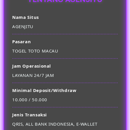
Nama Situs
AGENJITU
Pasaran
TOGEL TOTO MACAU
Jam Operasional
LAYANAN 24/7 JAM
Minimal Deposit/Withdraw
10.000 / 50.000
Jenis Transaksi
QRIS, ALL BANK INDONESIA, E-WALLET