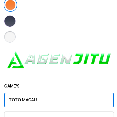
GAME'S
TOTO MACAU