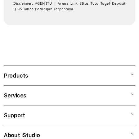
Disclaimer:
AGENJITU | Arena Link SItus Toto Togel Deposit
QRIS Tanpa Potongan Terpercaya.
Products
Services
Mac
iPad
Support
AppleCare+
iPhone
Corporate
AGENJITU DAFTAR
About iStudio
My Account