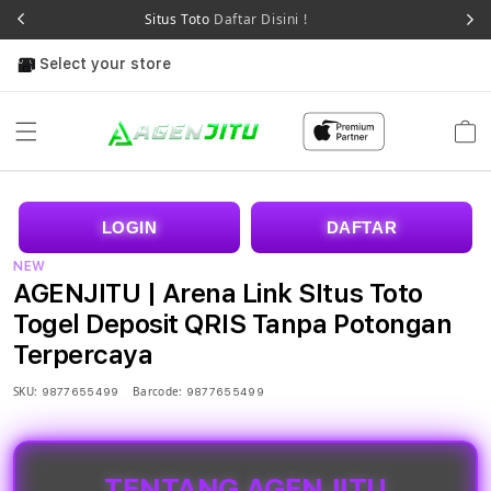
Situs Toto
Daftar Disini !
Select your store
Cart
LOGIN
DAFTAR
NEW
AGENJITU | Arena Link SItus Toto
Togel Deposit QRIS Tanpa Potongan
Terpercaya
SKU:
Barcode:
9877655499
9877655499
TENTANG AGENJITU