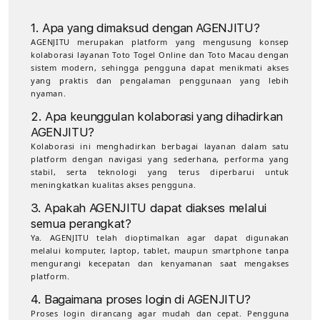
1. Apa yang dimaksud dengan AGENJITU?
AGENJITU merupakan platform yang mengusung konsep
kolaborasi layanan Toto Togel Online dan Toto Macau dengan
sistem modern, sehingga pengguna dapat menikmati akses
yang praktis dan pengalaman penggunaan yang lebih
nyaman.
2. Apa keunggulan kolaborasi yang dihadirkan
AGENJITU?
Kolaborasi ini menghadirkan berbagai layanan dalam satu
platform dengan navigasi yang sederhana, performa yang
stabil, serta teknologi yang terus diperbarui untuk
meningkatkan kualitas akses pengguna.
3. Apakah AGENJITU dapat diakses melalui
semua perangkat?
Ya. AGENJITU telah dioptimalkan agar dapat digunakan
melalui komputer, laptop, tablet, maupun smartphone tanpa
mengurangi kecepatan dan kenyamanan saat mengakses
platform.
4. Bagaimana proses login di AGENJITU?
Proses login dirancang agar mudah dan cepat. Pengguna