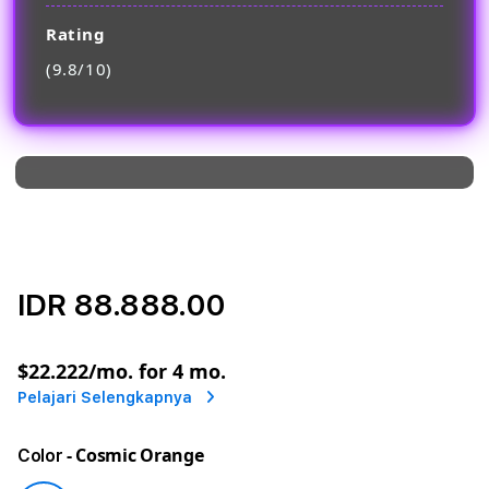
Rating
(9.8/10)
IDR 88.888.00
or
$22.222
/mo. for 4 mo.
Pelajari Selengkapnya
- Cosmic Orange
Color