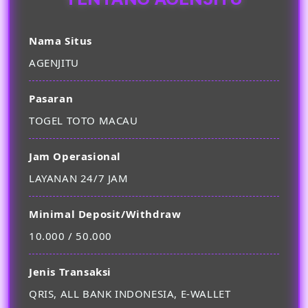
Nama Situs
AGENJITU
Pasaran
TOGEL TOTO MACAU
Jam Operasional
LAYANAN 24/7 JAM
Minimal Deposit/Withdraw
10.000 / 50.000
Jenis Transaksi
QRIS, ALL BANK INDONESIA, E-WALLET