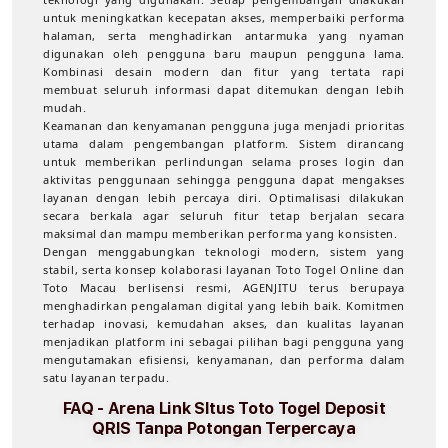
untuk meningkatkan kecepatan akses, memperbaiki performa
halaman, serta menghadirkan antarmuka yang nyaman
digunakan oleh pengguna baru maupun pengguna lama.
Kombinasi desain modern dan fitur yang tertata rapi
membuat seluruh informasi dapat ditemukan dengan lebih
mudah.
Keamanan dan kenyamanan pengguna juga menjadi prioritas
utama dalam pengembangan platform. Sistem dirancang
untuk memberikan perlindungan selama proses login dan
aktivitas penggunaan sehingga pengguna dapat mengakses
layanan dengan lebih percaya diri. Optimalisasi dilakukan
secara berkala agar seluruh fitur tetap berjalan secara
maksimal dan mampu memberikan performa yang konsisten.
Dengan menggabungkan teknologi modern, sistem yang
stabil, serta konsep kolaborasi layanan Toto Togel Online dan
Toto Macau berlisensi resmi, AGENJITU terus berupaya
menghadirkan pengalaman digital yang lebih baik. Komitmen
terhadap inovasi, kemudahan akses, dan kualitas layanan
menjadikan platform ini sebagai pilihan bagi pengguna yang
mengutamakan efisiensi, kenyamanan, dan performa dalam
satu layanan terpadu.
FAQ - Arena Link SItus Toto Togel Deposit
QRIS Tanpa Potongan Terpercaya