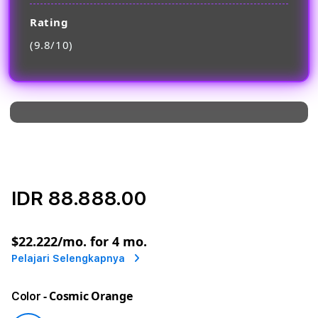
Rating
(9.8/10)
IDR 88.888.00
or
$22.222
/mo. for 4 mo.
Pelajari Selengkapnya
- Cosmic Orange
Color