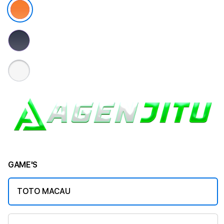
GAME'S
TOTO MACAU