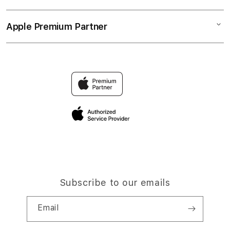
TOGEL ONLINE
Music
Collection & Delivery
Elush Service Provider
AGENJITU ALTERNATIF
Apple Premium Partner
About Us
Returns & Exchanges
Financing Options
Accessories
Find an iStudio near you
Contact Us
Trade-in
AGENJITU LOGIN
Why Shop at iStudio
FAQ
TOGEL MACAU
Elush Corporate Website
Privacy Policy
Site Terms of Use
Subscribe to our emails
Email