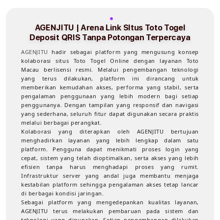
AGENJITU | Arena Link SItus Toto Togel
Deposit QRIS Tanpa Potongan Terpercaya
AGENJITU
hadir sebagai platform yang mengusung konsep
kolaborasi situs Toto Togel Online dengan layanan Toto
Macau berlisensi resmi. Melalui pengembangan teknologi
yang terus dilakukan, platform ini dirancang untuk
memberikan kemudahan akses, performa yang stabil, serta
pengalaman penggunaan yang lebih modern bagi setiap
penggunanya. Dengan tampilan yang responsif dan navigasi
yang sederhana, seluruh fitur dapat digunakan secara praktis
melalui berbagai perangkat.
Kolaborasi yang diterapkan oleh AGENJITU bertujuan
menghadirkan layanan yang lebih lengkap dalam satu
platform. Pengguna dapat menikmati proses login yang
cepat, sistem yang telah dioptimalkan, serta akses yang lebih
efisien tanpa harus menghadapi proses yang rumit.
Infrastruktur server yang andal juga membantu menjaga
kestabilan platform sehingga pengalaman akses tetap lancar
di berbagai kondisi jaringan.
Sebagai platform yang mengedepankan kualitas layanan,
AGENJITU terus melakukan pembaruan pada sistem dan
teknologi yang digunakan. Setiap pengembangan dilakukan