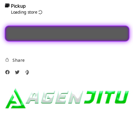
AGENJITU
AGEN
Pickup
|
|
Loading store
Arena
Aren
Link
Link
SItus
SItus
Toto
Toto
Togel
Toge
Deposit
Depo
QRIS
QRIS
Share
Tanpa
Tanp
Potongan
Poto
Terpercaya
Terp