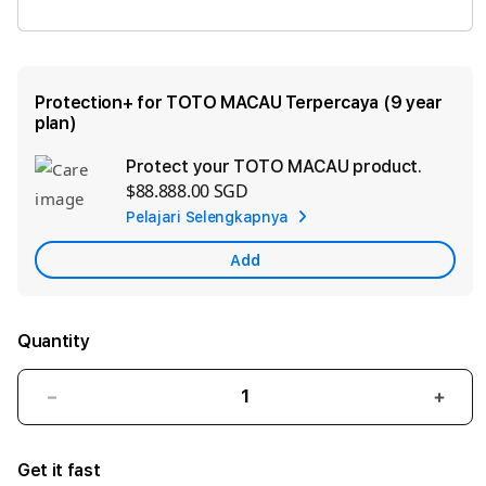
TOGEL MACAU
Protection+ for TOTO MACAU Terpercaya (9 year
plan)
Protect your TOTO MACAU product.
Ad
$88.888.00 SGD
App
Pelajari Selengkapnya
Car
Add
Quantity
Decrease
Incre
quantity
quant
for
for
Get it fast