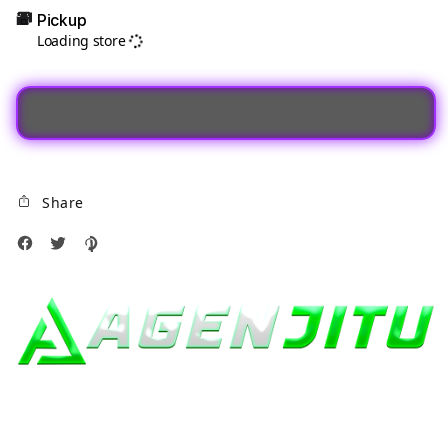
AGENJITU
AGEN
Pickup
|
|
Loading store
Arena
Aren
Link
Link
SItus
SItus
Toto
Toto
Togel
Toge
Deposit
Depo
QRIS
QRIS
Share
Tanpa
Tanp
Potongan
Poto
Terpercaya
Terp