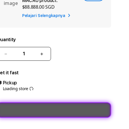
MACAU product.
Apple
$88.888.00 SGD
Care
Pelajari Selengkapnya
uantity
Decrease
Increase
quantity
quantity
for
for
et it fast
AGENJITU
AGENJITU
Pickup
|
|
Loading store
Arena
Arena
Link
Link
SItus
SItus
Toto
Toto
Togel
Togel
Deposit
Deposit