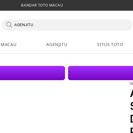
BANDAR TOTO MACAU
 MACAU
AGENJITU
SITUS TOTO
N