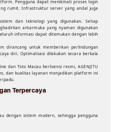
atform. Pengguna dapat menikmati proses login
ng rumit. Infrastruktur server yang andal juga
stem dan teknologi yang digunakan. Setiap
nghadirkan antarmuka yang nyaman digunakan
luruh informasi dapat ditemukan dengan lebih
m dirancang untuk memberikan perlindungan
ya diri. Optimalisasi dilakukan secara berkala
ine dan Toto Macau berlisensi resmi, AGENJITU
, dan kualitas layanan menjadikan platform ini
erpadu.
ngan Terpercaya
cau dengan sistem modern, sehingga pengguna