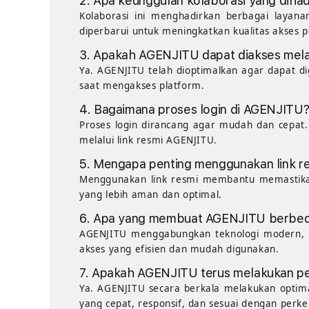
2. Apa keunggulan kolaborasi yang dih
Kolaborasi ini menghadirkan berbagai layana
diperbarui untuk meningkatkan kualitas akses 
3. Apakah AGENJITU dapat diakses mela
Ya. AGENJITU telah dioptimalkan agar dapat 
saat mengakses platform.
4. Bagaimana proses login di AGENJITU
Proses login dirancang agar mudah dan cepat
melalui link resmi AGENJITU.
5. Mengapa penting menggunakan link 
Menggunakan link resmi membantu memastikan
yang lebih aman dan optimal.
6. Apa yang membuat AGENJITU berbeda 
AGENJITU menggabungkan teknologi modern, de
akses yang efisien dan mudah digunakan.
7. Apakah AGENJITU terus melakukan 
Ya. AGENJITU secara berkala melakukan optima
yang cepat, responsif, dan sesuai dengan perke