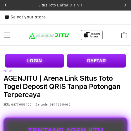
Situs Toto
Daftar Disini !
Select your store
Cart
LOGIN
DAFTAR
NEW
AGENJITU | Arena Link SItus Toto
Togel Deposit QRIS Tanpa Potongan
Terpercaya
SKU:
Barcode:
9877655499
9877655499
TENTANG AGENJITU