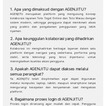
1. Apa yang dimaksud dengan AGENJITU?
AGENJITU merupakan platform yang mengusung konsep
kolaborasi layanan Toto Togel Online dan Toto Macau dengan
sistem modern, sehingga pengguna dapat menikmati akses
yang praktis dan pengalaman penggunaan yang lebih
nyaman.
2. Apa keunggulan kolaborasi yang dihadirkan
AGENJITU?
Kolaborasi ini menghadirkan berbagai layanan dalam satu
platform dengan navigasi yang sederhana, performa yang
stabil, serta teknologi yang terus diperbarui untuk
meningkatkan kualitas akses pengguna.
3. Apakah AGENJITU dapat diakses melalui
semua perangkat?
Ya. AGENJITU telah dioptimalkan agar dapat digunakan
melalui komputer, laptop, tablet, maupun smartphone tanpa
mengurangi kecepatan dan kenyamanan saat mengakses
platform.
4. Bagaimana proses login di AGENJITU?
Proses login dirancang agar mudah dan cepat. Pengguna