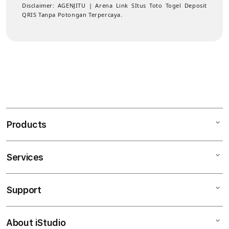
Disclaimer:
AGENJITU | Arena Link SItus Toto Togel Deposit
QRIS Tanpa Potongan Terpercaya.
Products
Services
Mac
iPad
Support
AppleCare+
iPhone
Corporate
AGENJITU DAFTAR
About iStudio
My Account