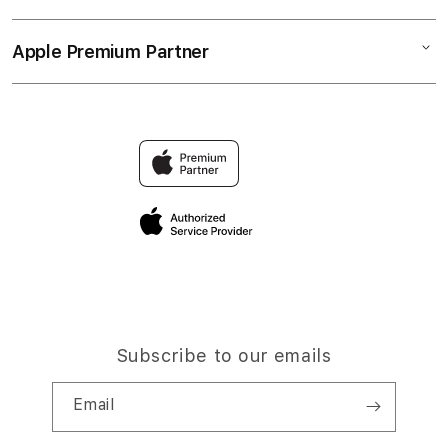
TOGEL ONLINE
Music
Collection & Delivery
Elush Service Provider
AGENJITU ALTERNATIF
Apple Premium Partner
About Us
Returns & Exchanges
Financing Options
Accessories
Find an iStudio near you
Contact Us
Trade-in
AGENJITU LOGIN
Why Shop at iStudio
FAQ
TOGEL MACAU
Elush Corporate Website
Privacy Policy
Site Terms of Use
Subscribe to our emails
Email