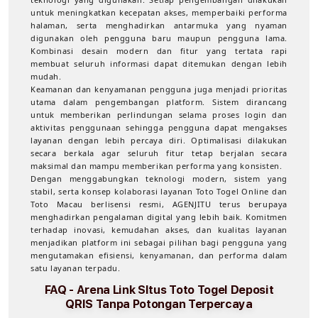
untuk meningkatkan kecepatan akses, memperbaiki performa
halaman, serta menghadirkan antarmuka yang nyaman
digunakan oleh pengguna baru maupun pengguna lama.
Kombinasi desain modern dan fitur yang tertata rapi
membuat seluruh informasi dapat ditemukan dengan lebih
mudah.
Keamanan dan kenyamanan pengguna juga menjadi prioritas
utama dalam pengembangan platform. Sistem dirancang
untuk memberikan perlindungan selama proses login dan
aktivitas penggunaan sehingga pengguna dapat mengakses
layanan dengan lebih percaya diri. Optimalisasi dilakukan
secara berkala agar seluruh fitur tetap berjalan secara
maksimal dan mampu memberikan performa yang konsisten.
Dengan menggabungkan teknologi modern, sistem yang
stabil, serta konsep kolaborasi layanan Toto Togel Online dan
Toto Macau berlisensi resmi, AGENJITU terus berupaya
menghadirkan pengalaman digital yang lebih baik. Komitmen
terhadap inovasi, kemudahan akses, dan kualitas layanan
menjadikan platform ini sebagai pilihan bagi pengguna yang
mengutamakan efisiensi, kenyamanan, dan performa dalam
satu layanan terpadu.
FAQ - Arena Link SItus Toto Togel Deposit
QRIS Tanpa Potongan Terpercaya