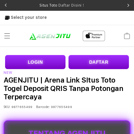
Situs Toto
Daftar Disini !
Select your store
Cart
LOGIN
DAFTAR
NEW
AGENJITU | Arena Link SItus Toto
Togel Deposit QRIS Tanpa Potongan
Terpercaya
SKU:
Barcode:
9877655499
9877655499
TENTANG AGENJITU