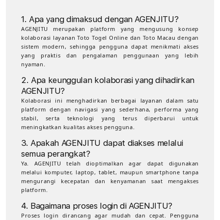
1. Apa yang dimaksud dengan AGENJITU?
AGENJITU merupakan platform yang mengusung konsep
kolaborasi layanan Toto Togel Online dan Toto Macau dengan
sistem modern, sehingga pengguna dapat menikmati akses
yang praktis dan pengalaman penggunaan yang lebih
nyaman.
2. Apa keunggulan kolaborasi yang dihadirkan
AGENJITU?
Kolaborasi ini menghadirkan berbagai layanan dalam satu
platform dengan navigasi yang sederhana, performa yang
stabil, serta teknologi yang terus diperbarui untuk
meningkatkan kualitas akses pengguna.
3. Apakah AGENJITU dapat diakses melalui
semua perangkat?
Ya. AGENJITU telah dioptimalkan agar dapat digunakan
melalui komputer, laptop, tablet, maupun smartphone tanpa
mengurangi kecepatan dan kenyamanan saat mengakses
platform.
4. Bagaimana proses login di AGENJITU?
Proses login dirancang agar mudah dan cepat. Pengguna