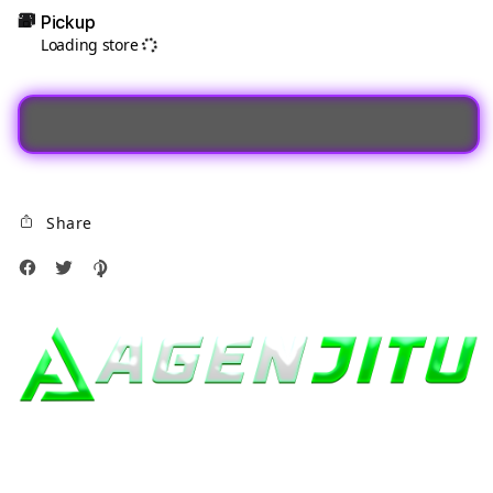
AGENJITU
AGEN
Pickup
|
|
Loading store
Arena
Aren
Link
Link
SItus
SItus
Toto
Toto
Togel
Toge
Deposit
Depo
QRIS
QRIS
Share
Tanpa
Tanp
Potongan
Poto
Terpercaya
Terp