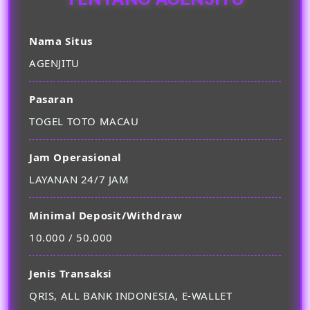
Nama Situs
AGENJITU
Pasaran
TOGEL TOTO MACAU
Jam Operasional
LAYANAN 24/7 JAM
Minimal Deposit/Withdraw
10.000 / 50.000
Jenis Transaksi
QRIS, ALL BANK INDONESIA, E-WALLET