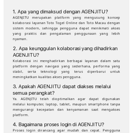
1. Apa yang dimaksud dengan AGENJITU?
AGENJITU merupakan platform yang mengusung konsep
kolaborasi layanan Toto Togel Online dan Toto Macau dengan
sistem modern, sehingga pengguna dapat menikmati akses
yang praktis dan pengalaman penggunaan yang lebih
nyaman.
2. Apa keunggulan kolaborasi yang dihadirkan
AGENJITU?
Kolaborasi ini menghadirkan berbagai layanan dalam satu
platform dengan navigasi yang sederhana, performa yang
stabil, serta teknologi yang terus diperbarui untuk
meningkatkan kualitas akses pengguna.
3. Apakah AGENJITU dapat diakses melalui
semua perangkat?
Ya. AGENJITU telah dioptimalkan agar dapat digunakan
melalui komputer, laptop, tablet, maupun smartphone tanpa
mengurangi kecepatan dan kenyamanan saat mengakses
platform.
4. Bagaimana proses login di AGENJITU?
Proses login dirancang agar mudah dan cepat. Pengguna