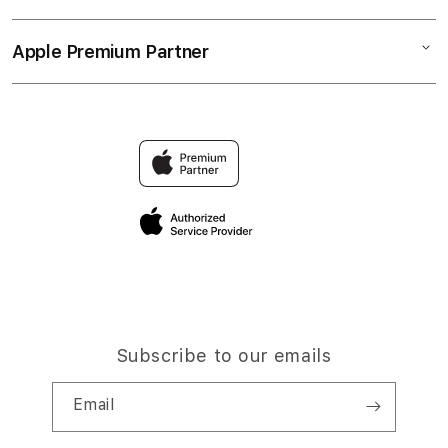
TOGEL ONLINE
Music
Collection & Delivery
Elush Service Provider
AGENJITU ALTERNATIF
Apple Premium Partner
About Us
Returns & Exchanges
Financing Options
Accessories
Find an iStudio near you
Contact Us
Trade-in
AGENJITU LOGIN
Why Shop at iStudio
FAQ
TOGEL MACAU
Elush Corporate Website
Privacy Policy
Site Terms of Use
Subscribe to our emails
Email