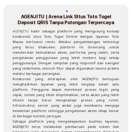
AGENJITU | Arena Link SItus Toto Togel
Deposit QRIS Tanpa Potongan Terpercaya
AGENJITU
hadir sebagai platform yang mengusung konsep
kolaborasi situs Toto Togel Online dengan layanan Toto
Macau berlisensi resmi. Melalui pengembangan teknologi
yang terus dilakukan, platform ini dirancang untuk
memberikan kemudahan akses, performa yang stabil, serta
pengalaman penggunaan yang lebih modern bagi setiap
penggunanya. Dengan tampilan yang responsif dan navigasi
yang sederhana, seluruh fitur dapat digunakan secara praktis
melalui berbagai perangkat.
Kolaborasi yang diterapkan oleh AGENJITU bertujuan
menghadirkan layanan yang lebih lengkap dalam satu
platform. Pengguna dapat menikmati proses login yang
cepat, sistem yang telah dioptimalkan, serta akses yang lebih
efisien tanpa harus menghadapi proses yang rumit.
Infrastruktur server yang andal juga membantu menjaga
kestabilan platform sehingga pengalaman akses tetap lancar
di berbagai kondisi jaringan.
Sebagai platform yang mengedepankan kualitas layanan,
AGENJITU terus melakukan pembaruan pada sistem dan
teknologi yang digunakan. Setiap pengembangan dilakukan