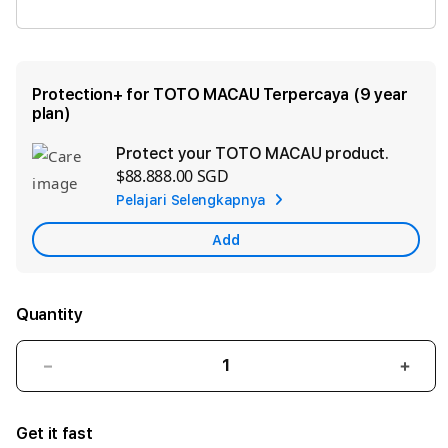
TOGEL MACAU
Protection+ for TOTO MACAU Terpercaya (9 year
plan)
Protect your TOTO MACAU product.
Ad
$88.888.00 SGD
App
Pelajari Selengkapnya
Car
Add
Quantity
Decrease
Incre
quantity
quant
for
for
Get it fast