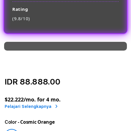
Rating
(9.8/10)
IDR 88.888.00
or
$22.222
/mo. for 4 mo.
Pelajari Selengkapnya
- Cosmic Orange
Color