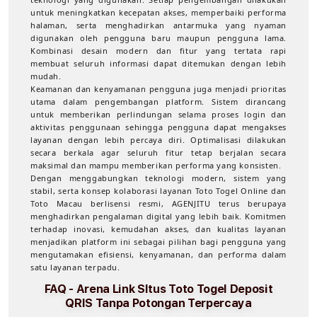
untuk meningkatkan kecepatan akses, memperbaiki performa
halaman, serta menghadirkan antarmuka yang nyaman
digunakan oleh pengguna baru maupun pengguna lama.
Kombinasi desain modern dan fitur yang tertata rapi
membuat seluruh informasi dapat ditemukan dengan lebih
mudah.
Keamanan dan kenyamanan pengguna juga menjadi prioritas
utama dalam pengembangan platform. Sistem dirancang
untuk memberikan perlindungan selama proses login dan
aktivitas penggunaan sehingga pengguna dapat mengakses
layanan dengan lebih percaya diri. Optimalisasi dilakukan
secara berkala agar seluruh fitur tetap berjalan secara
maksimal dan mampu memberikan performa yang konsisten.
Dengan menggabungkan teknologi modern, sistem yang
stabil, serta konsep kolaborasi layanan Toto Togel Online dan
Toto Macau berlisensi resmi, AGENJITU terus berupaya
menghadirkan pengalaman digital yang lebih baik. Komitmen
terhadap inovasi, kemudahan akses, dan kualitas layanan
menjadikan platform ini sebagai pilihan bagi pengguna yang
mengutamakan efisiensi, kenyamanan, dan performa dalam
satu layanan terpadu.
FAQ - Arena Link SItus Toto Togel Deposit
QRIS Tanpa Potongan Terpercaya