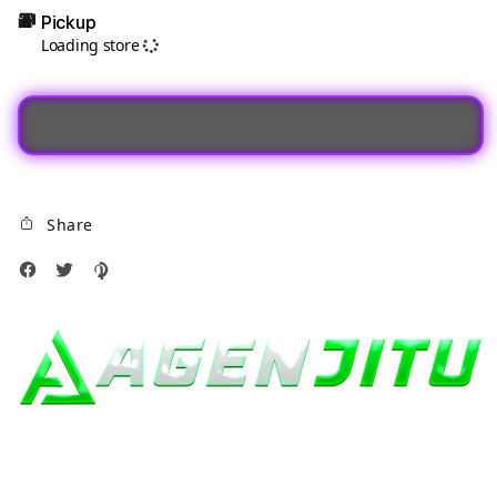
AGENJITU
AGEN
Pickup
|
|
Loading store
Arena
Aren
Link
Link
SItus
SItus
Toto
Toto
Togel
Toge
Deposit
Depo
QRIS
QRIS
Share
Tanpa
Tanp
Potongan
Poto
Terpercaya
Terp