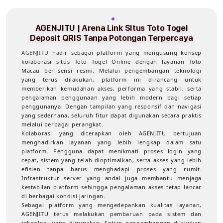
AGENJITU | Arena Link SItus Toto Togel
Deposit QRIS Tanpa Potongan Terpercaya
AGENJITU
hadir sebagai platform yang mengusung konsep
kolaborasi situs Toto Togel Online dengan layanan Toto
Macau berlisensi resmi. Melalui pengembangan teknologi
yang terus dilakukan, platform ini dirancang untuk
memberikan kemudahan akses, performa yang stabil, serta
pengalaman penggunaan yang lebih modern bagi setiap
penggunanya. Dengan tampilan yang responsif dan navigasi
yang sederhana, seluruh fitur dapat digunakan secara praktis
melalui berbagai perangkat.
Kolaborasi yang diterapkan oleh AGENJITU bertujuan
menghadirkan layanan yang lebih lengkap dalam satu
platform. Pengguna dapat menikmati proses login yang
cepat, sistem yang telah dioptimalkan, serta akses yang lebih
efisien tanpa harus menghadapi proses yang rumit.
Infrastruktur server yang andal juga membantu menjaga
kestabilan platform sehingga pengalaman akses tetap lancar
di berbagai kondisi jaringan.
Sebagai platform yang mengedepankan kualitas layanan,
AGENJITU terus melakukan pembaruan pada sistem dan
teknologi yang digunakan. Setiap pengembangan dilakukan