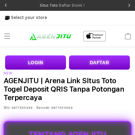
Situs Toto
Daftar Disini !
Select your store
Cart
LOGIN
DAFTAR
NEW
AGENJITU | Arena Link SItus Toto
Togel Deposit QRIS Tanpa Potongan
Terpercaya
SKU:
Barcode:
9877655499
9877655499
TENTANG AGENJITU