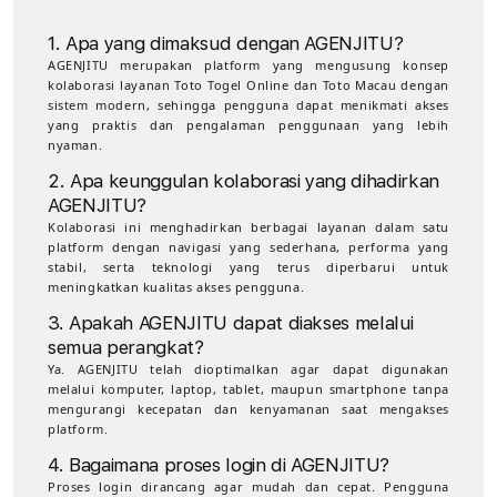
1. Apa yang dimaksud dengan AGENJITU?
AGENJITU merupakan platform yang mengusung konsep
kolaborasi layanan Toto Togel Online dan Toto Macau dengan
sistem modern, sehingga pengguna dapat menikmati akses
yang praktis dan pengalaman penggunaan yang lebih
nyaman.
2. Apa keunggulan kolaborasi yang dihadirkan
AGENJITU?
Kolaborasi ini menghadirkan berbagai layanan dalam satu
platform dengan navigasi yang sederhana, performa yang
stabil, serta teknologi yang terus diperbarui untuk
meningkatkan kualitas akses pengguna.
3. Apakah AGENJITU dapat diakses melalui
semua perangkat?
Ya. AGENJITU telah dioptimalkan agar dapat digunakan
melalui komputer, laptop, tablet, maupun smartphone tanpa
mengurangi kecepatan dan kenyamanan saat mengakses
platform.
4. Bagaimana proses login di AGENJITU?
Proses login dirancang agar mudah dan cepat. Pengguna