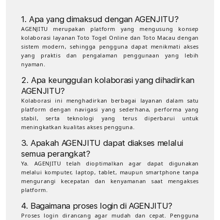
1. Apa yang dimaksud dengan AGENJITU?
AGENJITU merupakan platform yang mengusung konsep
kolaborasi layanan Toto Togel Online dan Toto Macau dengan
sistem modern, sehingga pengguna dapat menikmati akses
yang praktis dan pengalaman penggunaan yang lebih
nyaman.
2. Apa keunggulan kolaborasi yang dihadirkan
AGENJITU?
Kolaborasi ini menghadirkan berbagai layanan dalam satu
platform dengan navigasi yang sederhana, performa yang
stabil, serta teknologi yang terus diperbarui untuk
meningkatkan kualitas akses pengguna.
3. Apakah AGENJITU dapat diakses melalui
semua perangkat?
Ya. AGENJITU telah dioptimalkan agar dapat digunakan
melalui komputer, laptop, tablet, maupun smartphone tanpa
mengurangi kecepatan dan kenyamanan saat mengakses
platform.
4. Bagaimana proses login di AGENJITU?
Proses login dirancang agar mudah dan cepat. Pengguna