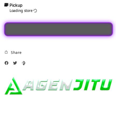
AGENJITU
AGEN
Pickup
|
|
Loading store
Arena
Aren
Link
Link
SItus
SItus
Toto
Toto
Togel
Toge
Deposit
Depo
QRIS
QRIS
Share
Tanpa
Tanp
Potongan
Poto
Terpercaya
Terp