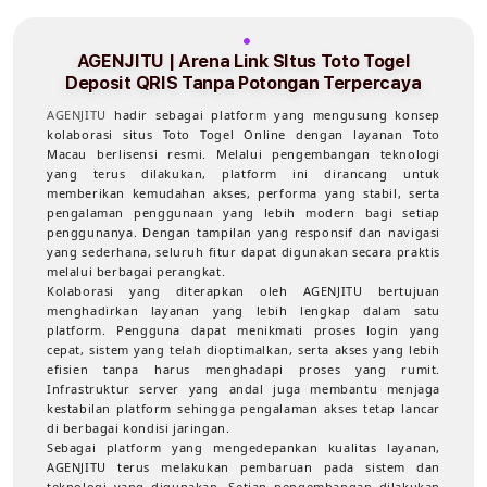
AGENJITU | Arena Link SItus Toto Togel
Deposit QRIS Tanpa Potongan Terpercaya
AGENJITU
hadir sebagai platform yang mengusung konsep
kolaborasi situs Toto Togel Online dengan layanan Toto
Macau berlisensi resmi. Melalui pengembangan teknologi
yang terus dilakukan, platform ini dirancang untuk
memberikan kemudahan akses, performa yang stabil, serta
pengalaman penggunaan yang lebih modern bagi setiap
penggunanya. Dengan tampilan yang responsif dan navigasi
yang sederhana, seluruh fitur dapat digunakan secara praktis
melalui berbagai perangkat.
Kolaborasi yang diterapkan oleh AGENJITU bertujuan
menghadirkan layanan yang lebih lengkap dalam satu
platform. Pengguna dapat menikmati proses login yang
cepat, sistem yang telah dioptimalkan, serta akses yang lebih
efisien tanpa harus menghadapi proses yang rumit.
Infrastruktur server yang andal juga membantu menjaga
kestabilan platform sehingga pengalaman akses tetap lancar
di berbagai kondisi jaringan.
Sebagai platform yang mengedepankan kualitas layanan,
AGENJITU terus melakukan pembaruan pada sistem dan
teknologi yang digunakan. Setiap pengembangan dilakukan