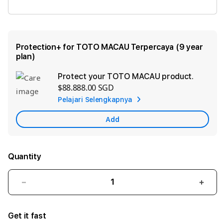
TOGEL MACAU
Protection+ for TOTO MACAU Terpercaya (9 year
plan)
Protect your TOTO MACAU product.
Ad
$88.888.00 SGD
App
Pelajari Selengkapnya
Car
Add
Quantity
Decrease
Incre
quantity
quant
for
for
Get it fast