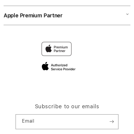
TOGEL ONLINE
Music
Collection & Delivery
Elush Service Provider
AGENJITU ALTERNATIF
Apple Premium Partner
About Us
Returns & Exchanges
Financing Options
Accessories
Find an iStudio near you
Contact Us
Trade-in
AGENJITU LOGIN
Why Shop at iStudio
FAQ
TOGEL MACAU
Elush Corporate Website
Privacy Policy
Site Terms of Use
Subscribe to our emails
Email