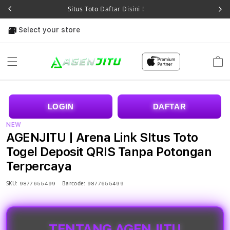
Situs Toto
Daftar Disini !
Select your store
Cart
LOGIN
DAFTAR
NEW
AGENJITU | Arena Link SItus Toto
Togel Deposit QRIS Tanpa Potongan
Terpercaya
SKU:
Barcode:
9877655499
9877655499
TENTANG AGENJITU