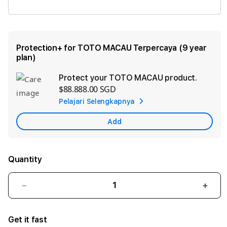
TOGEL MACAU
Protection+ for TOTO MACAU Terpercaya (9 year
plan)
Protect your TOTO MACAU product.
Ad
$88.888.00 SGD
App
Pelajari Selengkapnya
Car
Add
Quantity
Decrease
Incre
quantity
quant
for
for
Get it fast