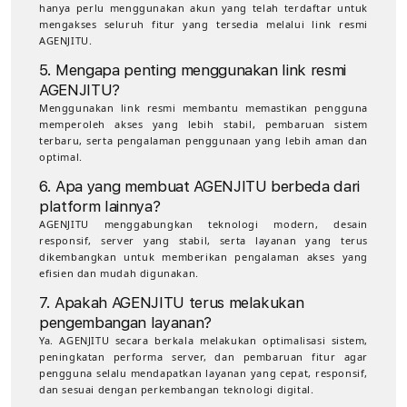
hanya perlu menggunakan akun yang telah terdaftar untuk
mengakses seluruh fitur yang tersedia melalui link resmi
AGENJITU.
5. Mengapa penting menggunakan link resmi
AGENJITU?
Menggunakan link resmi membantu memastikan pengguna
memperoleh akses yang lebih stabil, pembaruan sistem
terbaru, serta pengalaman penggunaan yang lebih aman dan
optimal.
6. Apa yang membuat AGENJITU berbeda dari
platform lainnya?
AGENJITU menggabungkan teknologi modern, desain
responsif, server yang stabil, serta layanan yang terus
dikembangkan untuk memberikan pengalaman akses yang
efisien dan mudah digunakan.
7. Apakah AGENJITU terus melakukan
pengembangan layanan?
Ya. AGENJITU secara berkala melakukan optimalisasi sistem,
peningkatan performa server, dan pembaruan fitur agar
pengguna selalu mendapatkan layanan yang cepat, responsif,
dan sesuai dengan perkembangan teknologi digital.