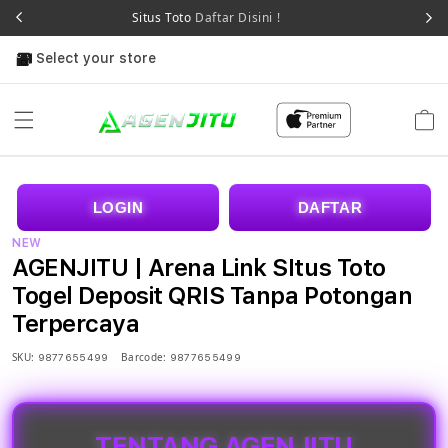
Situs Toto
Daftar Disini !
Select your store
Cart
LOGIN
DAFTAR
NEW
AGENJITU | Arena Link SItus Toto
Togel Deposit QRIS Tanpa Potongan
Terpercaya
SKU:
Barcode:
9877655499
9877655499
TENTANG AGENJITU