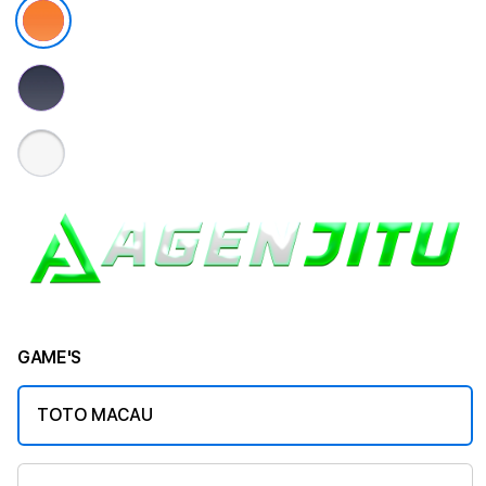
GAME'S
TOTO MACAU