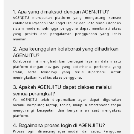
1. Apa yang dimaksud dengan AGENJITU?
AGENJITU merupakan platform yang mengusung konsep
kolaborasi layanan Toto Togel Online dan Toto Macau dengan
sistem modern, sehingga pengguna dapat menikmati akses
yang praktis dan pengalaman penggunaan yang lebih
nyaman.
2. Apa keunggulan kolaborasi yang dihadirkan
AGENJITU?
Kolaborasi ini menghadirkan berbagai layanan dalam satu
platform dengan navigasi yang sederhana, performa yang
stabil, serta teknologi yang terus diperbarui untuk
meningkatkan kualitas akses pengguna.
3. Apakah AGENJITU dapat diakses melalui
semua perangkat?
Ya. AGENJITU telah dioptimalkan agar dapat digunakan
melalui komputer, laptop, tablet, maupun smartphone tanpa
mengurangi kecepatan dan kenyamanan saat mengakses
platform.
4. Bagaimana proses login di AGENJITU?
Proses login dirancang agar mudah dan cepat. Pengguna