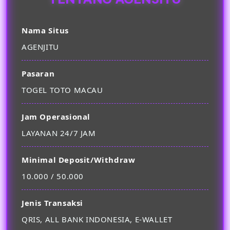
Nama Situs
AGENJITU
Pasaran
TOGEL TOTO MACAU
Jam Operasional
LAYANAN 24/7 JAM
Minimal Deposit/Withdraw
10.000 / 50.000
Jenis Transaksi
QRIS, ALL BANK INDONESIA, E-WALLET