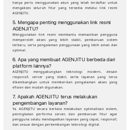
hanya perlu menggunakan akun yang telah terdaftar untuk
mengakses seluruh fitur yang tersedia melalui link resmi
AGENJITU.
5. Mengapa penting menggunakan link resmi
AGENJITU?
Menggunakan link resmi membantu memastikan pengguna
memperoleh akses yang lebih stabil, pembaruan sistem
terbaru, serta pengalaman penggunaan yang lebih aman dan
optimal.
6. Apa yang membuat AGENJITU berbeda dari
platform lainnya?
AGENJITU menggabungkan teknologi modern, desain
responsif, server yang stabil, serta layanan yang terus
dikembangkan untuk memberikan pengalaman akses yang
efisien dan mudah digunakan.
7. Apakah AGENJITU terus melakukan
pengembangan layanan?
Ya. AGENJITU secara berkala melakukan optimalisasi sistem,
peningkatan performa server, dan pembaruan fitur agar
pengguna selalu mendapatkan layanan yang cepat, responsif,
dan sesuai dengan perkembangan teknologi digital.