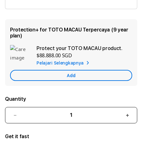
TOGEL MACAU
Protection+ for TOTO MACAU Terpercaya (9 year
plan)
Protect your TOTO MACAU product.
Ad
$88.888.00 SGD
App
Pelajari Selengkapnya
Car
Add
Quantity
Decrease
Incre
quantity
quant
for
for
Get it fast