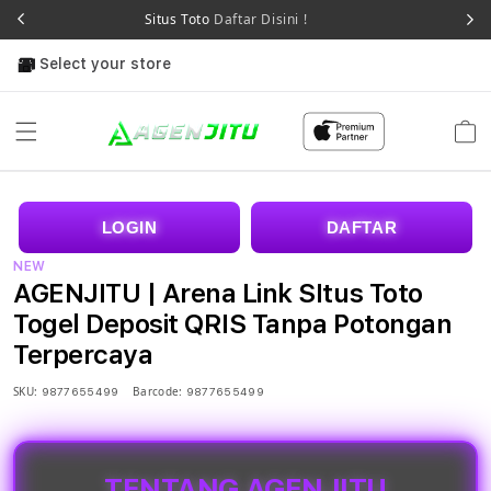
Situs Toto
Daftar Disini !
Select your store
Cart
LOGIN
DAFTAR
NEW
AGENJITU | Arena Link SItus Toto
Togel Deposit QRIS Tanpa Potongan
Terpercaya
SKU:
Barcode:
9877655499
9877655499
TENTANG AGENJITU