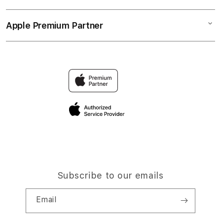
TOGEL ONLINE
Music
Collection & Delivery
Elush Service Provider
AGENJITU ALTERNATIF
Apple Premium Partner
About Us
Returns & Exchanges
Financing Options
Accessories
Find an iStudio near you
Contact Us
Trade-in
AGENJITU LOGIN
Why Shop at iStudio
FAQ
TOGEL MACAU
Elush Corporate Website
Privacy Policy
Site Terms of Use
Subscribe to our emails
Email