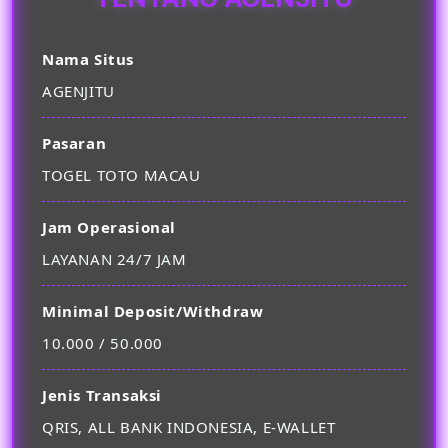
Nama Situs
AGENJITU
Pasaran
TOGEL TOTO MACAU
Jam Operasional
LAYANAN 24/7 JAM
Minimal Deposit/Withdraw
10.000 / 50.000
Jenis Transaksi
QRIS, ALL BANK INDONESIA, E-WALLET