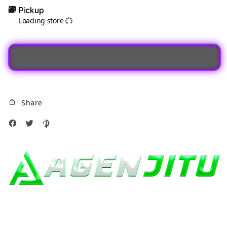
AGENJITU
AGEN
Pickup
|
|
Loading store
Arena
Aren
Link
Link
SItus
SItus
Toto
Toto
Togel
Toge
Deposit
Depo
QRIS
QRIS
Share
Tanpa
Tanp
Potongan
Poto
Terpercaya
Terp