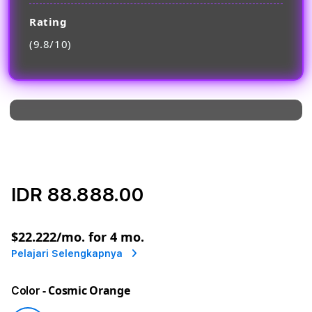
Rating
(9.8/10)
IDR 88.888.00
or
$22.222
/mo. for 4 mo.
Pelajari Selengkapnya
- Cosmic Orange
Color