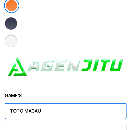
GAME'S
TOTO MACAU