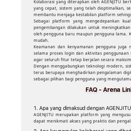
Kolaborasi yang diterapkan oleh AGENJITU ber
yang cepat, sistem yang telah dioptimalkan, s
membantu menjaga kestabilan platform sehingga
Sebagai platform yang mengedepankan kual
pengembangan dilakukan untuk meningkatkan
oleh pengguna baru maupun pengguna lama. Ko
mudah.
Keamanan dan kenyamanan pengguna juga me
selama proses login dan aktivitas penggunaan 
agar seluruh fitur tetap berjalan secara mak
Dengan menggabungkan teknologi modern, siste
terus berupaya menghadirkan pengalaman digita
sebagai pilihan bagi pengguna yang mengutama
FAQ - Arena Li
1. Apa yang dimaksud dengan AGENJIT
AGENJITU merupakan platform yang mengusung
dapat menikmati akses yang praktis dan peng