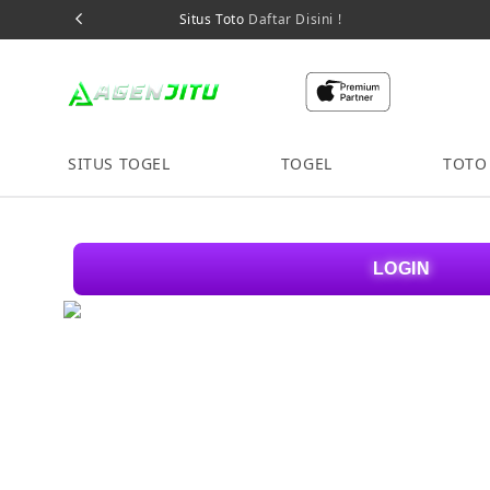
Situs Toto
Daftar Disini !
SITUS TOGEL
TOGEL
TOTO
LOGIN
Skip to
product
information