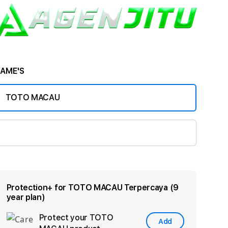
AME'S
TOTO MACAU
TOGEL MACAU
Protection+ for TOTO MACAU Terpercaya (9
year plan)
Protect your TOTO
Add
Add