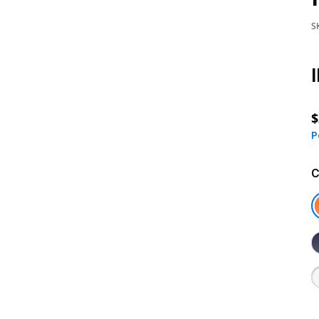
S
o
$
P
C