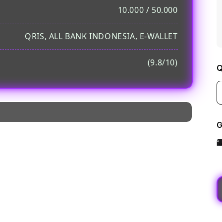
10.000 / 50.000
QRIS, ALL BANK INDONESIA, E-WALLET
(9.8/10)
Q
G