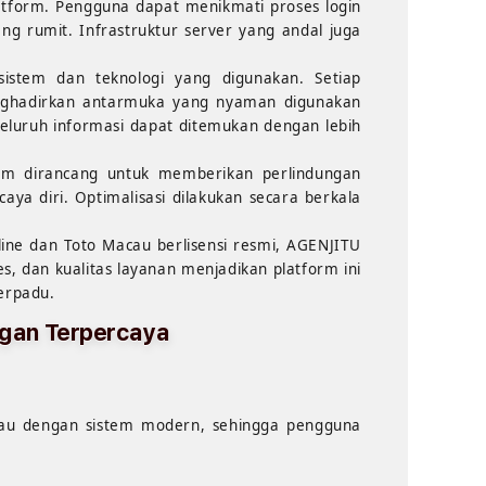
atform. Pengguna dapat menikmati proses login
ng rumit. Infrastruktur server yang andal juga
stem dan teknologi yang digunakan. Setiap
nghadirkan antarmuka yang nyaman digunakan
luruh informasi dapat ditemukan dengan lebih
m dirancang untuk memberikan perlindungan
ya diri. Optimalisasi dilakukan secara berkala
ine dan Toto Macau berlisensi resmi, AGENJITU
, dan kualitas layanan menjadikan platform ini
erpadu.
ngan Terpercaya
cau dengan sistem modern, sehingga pengguna