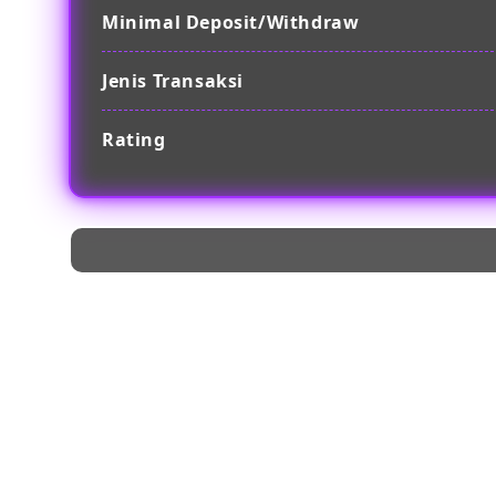
Minimal Deposit/Withdraw
Jenis Transaksi
Rating