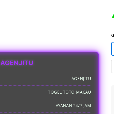
G
 AGENJITU
AGENJITU
TOGEL TOTO MACAU
LAYANAN 24/7 JAM