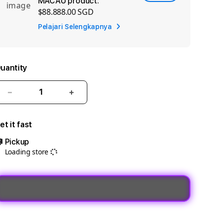
MACAU product.
Apple
$88.888.00 SGD
Care
Pelajari Selengkapnya
uantity
Decrease
Increase
quantity
quantity
for
for
et it fast
AGENJITU
AGENJITU
Pickup
|
|
Loading store
Arena
Arena
Link
Link
SItus
SItus
Toto
Toto
Togel
Togel
Deposit
Deposit