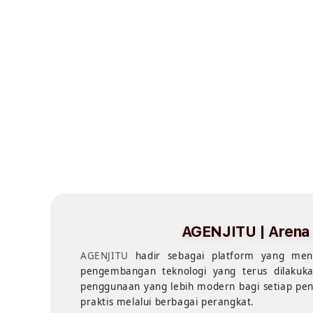
AGENJITU | Arena 
AGENJITU
hadir sebagai platform yang mengu
pengembangan teknologi yang terus dilakuk
penggunaan yang lebih modern bagi setiap pen
praktis melalui berbagai perangkat.