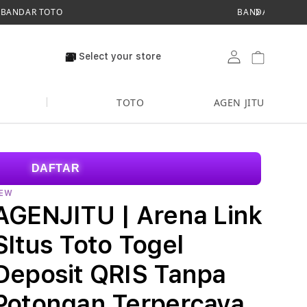
BANDAR TOTO
BANDAR MACA
Select your store
Log in
Cart
TOTO
AGEN JITU
DAFTAR
EW
AGENJITU | Arena Link
SItus Toto Togel
Deposit QRIS Tanpa
Potongan Terpercaya