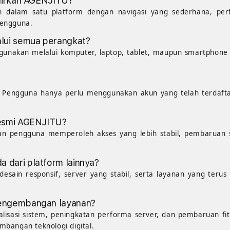
adirkan AGENJITU?
n dalam satu platform dengan navigasi yang sederhana, perf
pengguna.
lui semua perangkat?
digunakan melalui komputer, laptop, tablet, maupun smartpho
?
. Pengguna hanya perlu menggunakan akun yang telah terdaftar
resmi AGENJITU?
 pengguna memperoleh akses yang lebih stabil, pembaruan 
dari platform lainnya?
sain responsif, server yang stabil, serta layanan yang te
pengembangan layanan?
lisasi sistem, peningkatan performa server, dan pembaruan f
mbangan teknologi digital.