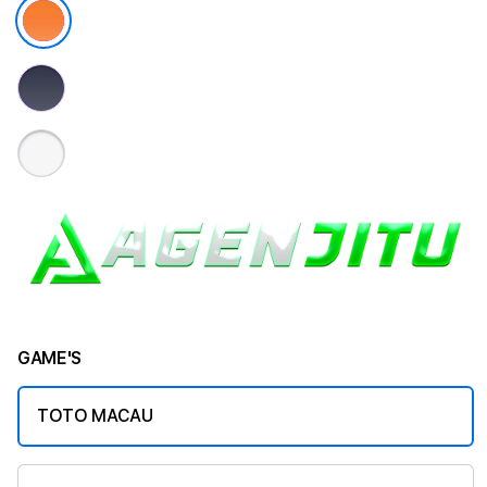
GAME'S
TOTO MACAU