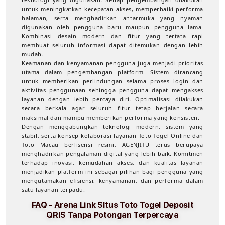
untuk meningkatkan kecepatan akses, memperbaiki performa
halaman, serta menghadirkan antarmuka yang nyaman
digunakan oleh pengguna baru maupun pengguna lama.
Kombinasi desain modern dan fitur yang tertata rapi
membuat seluruh informasi dapat ditemukan dengan lebih
mudah.
Keamanan dan kenyamanan pengguna juga menjadi prioritas
utama dalam pengembangan platform. Sistem dirancang
untuk memberikan perlindungan selama proses login dan
aktivitas penggunaan sehingga pengguna dapat mengakses
layanan dengan lebih percaya diri. Optimalisasi dilakukan
secara berkala agar seluruh fitur tetap berjalan secara
maksimal dan mampu memberikan performa yang konsisten.
Dengan menggabungkan teknologi modern, sistem yang
stabil, serta konsep kolaborasi layanan Toto Togel Online dan
Toto Macau berlisensi resmi, AGENJITU terus berupaya
menghadirkan pengalaman digital yang lebih baik. Komitmen
terhadap inovasi, kemudahan akses, dan kualitas layanan
menjadikan platform ini sebagai pilihan bagi pengguna yang
mengutamakan efisiensi, kenyamanan, dan performa dalam
satu layanan terpadu.
FAQ - Arena Link SItus Toto Togel Deposit
QRIS Tanpa Potongan Terpercaya