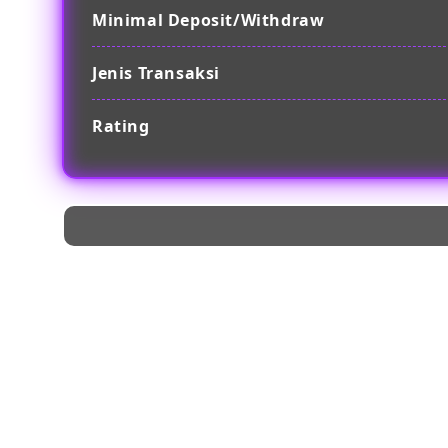
Minimal Deposit/Withdraw
Jenis Transaksi
Rating