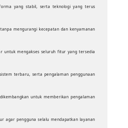
orma yang stabil, serta teknologi yang terus
ne tanpa mengurangi kecepatan dan kenyamanan
 untuk mengakses seluruh fitur yang tersedia
sistem terbaru, serta pengalaman penggunaan
rus dikembangkan untuk memberikan pengalaman
itur agar pengguna selalu mendapatkan layanan