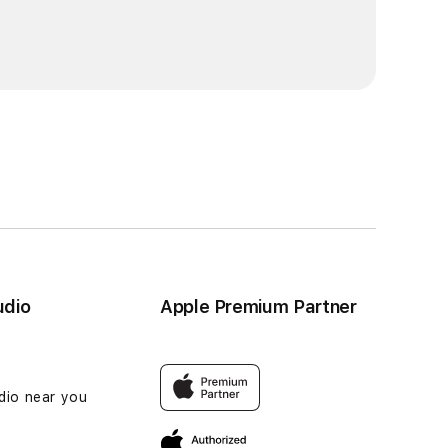
udio
Apple Premium Partner
udio near you