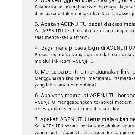
2. Apa keunggulan kolaborasi yang dih
Kolaborasi ini menghadirkan berbagai layana
diperbarui untuk meningkatkan kualitas akses 
3. Apakah AGENJITU dapat diakses mela
Ya. AGENJITU telah dioptimalkan agar dapat 
saat mengakses platform.
4. Bagaimana proses login di AGENJITU
Proses login dirancang agar mudah dan cepat
melalui link resmi AGENJITU.
5. Mengapa penting menggunakan link 
Menggunakan link resmi membantu memastikan
yang lebih aman dan optimal.
6. Apa yang membuat AGENJITU berbeda 
AGENJITU menggabungkan teknologi modern, de
akses yang efisien dan mudah digunakan.
7. Apakah AGENJITU terus melakukan 
Ya. AGENJITU secara berkala melakukan optima
yang cepat, responsif, dan sesuai dengan perke