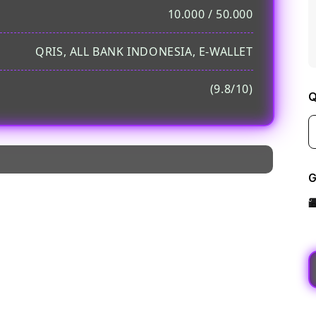
10.000 / 50.000
QRIS, ALL BANK INDONESIA, E-WALLET
(9.8/10)
Q
G