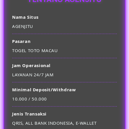
Nama Situs
AGENJITU
Pasaran
TOGEL TOTO MACAU
Jam Operasional
LAYANAN 24/7 JAM
Minimal Deposit/Withdraw
10.000 / 50.000
Jenis Transaksi
QRIS, ALL BANK INDONESIA, E-WALLET