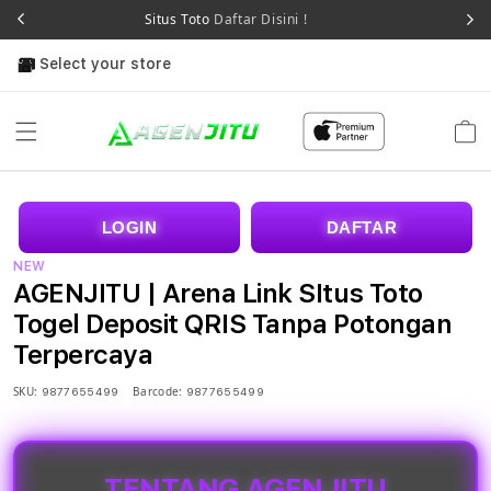
Situs Toto
Daftar Disini !
Select your store
Cart
LOGIN
DAFTAR
NEW
AGENJITU | Arena Link SItus Toto
Togel Deposit QRIS Tanpa Potongan
Terpercaya
SKU:
Barcode:
9877655499
9877655499
TENTANG AGENJITU