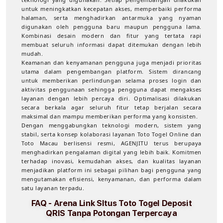
untuk meningkatkan kecepatan akses, memperbaiki performa
halaman, serta menghadirkan antarmuka yang nyaman
digunakan oleh pengguna baru maupun pengguna lama.
Kombinasi desain modern dan fitur yang tertata rapi
membuat seluruh informasi dapat ditemukan dengan lebih
mudah.
Keamanan dan kenyamanan pengguna juga menjadi prioritas
utama dalam pengembangan platform. Sistem dirancang
untuk memberikan perlindungan selama proses login dan
aktivitas penggunaan sehingga pengguna dapat mengakses
layanan dengan lebih percaya diri. Optimalisasi dilakukan
secara berkala agar seluruh fitur tetap berjalan secara
maksimal dan mampu memberikan performa yang konsisten.
Dengan menggabungkan teknologi modern, sistem yang
stabil, serta konsep kolaborasi layanan Toto Togel Online dan
Toto Macau berlisensi resmi, AGENJITU terus berupaya
menghadirkan pengalaman digital yang lebih baik. Komitmen
terhadap inovasi, kemudahan akses, dan kualitas layanan
menjadikan platform ini sebagai pilihan bagi pengguna yang
mengutamakan efisiensi, kenyamanan, dan performa dalam
satu layanan terpadu.
FAQ - Arena Link SItus Toto Togel Deposit
QRIS Tanpa Potongan Terpercaya