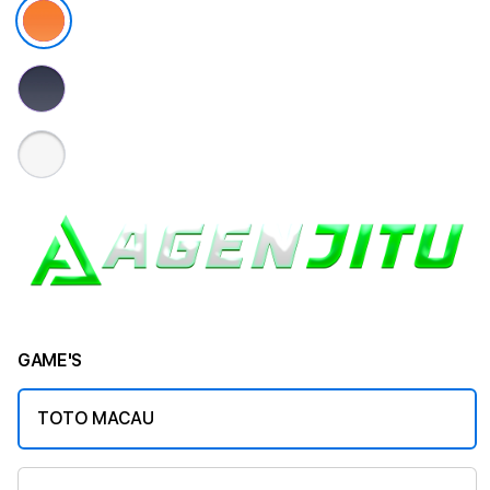
GAME'S
TOTO MACAU