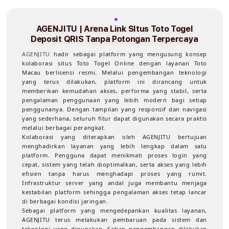
AGENJITU | Arena Link SItus Toto Togel
Deposit QRIS Tanpa Potongan Terpercaya
AGENJITU
hadir sebagai platform yang mengusung konsep
kolaborasi situs Toto Togel Online dengan layanan Toto
Macau berlisensi resmi. Melalui pengembangan teknologi
yang terus dilakukan, platform ini dirancang untuk
memberikan kemudahan akses, performa yang stabil, serta
pengalaman penggunaan yang lebih modern bagi setiap
penggunanya. Dengan tampilan yang responsif dan navigasi
yang sederhana, seluruh fitur dapat digunakan secara praktis
melalui berbagai perangkat.
Kolaborasi yang diterapkan oleh AGENJITU bertujuan
menghadirkan layanan yang lebih lengkap dalam satu
platform. Pengguna dapat menikmati proses login yang
cepat, sistem yang telah dioptimalkan, serta akses yang lebih
efisien tanpa harus menghadapi proses yang rumit.
Infrastruktur server yang andal juga membantu menjaga
kestabilan platform sehingga pengalaman akses tetap lancar
di berbagai kondisi jaringan.
Sebagai platform yang mengedepankan kualitas layanan,
AGENJITU terus melakukan pembaruan pada sistem dan
teknologi yang digunakan. Setiap pengembangan dilakukan