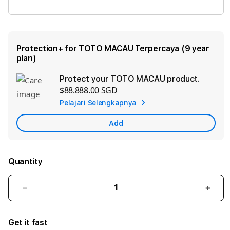
TOGEL MACAU
Protection+ for TOTO MACAU Terpercaya (9 year
plan)
Protect your TOTO MACAU product.
Ad
$88.888.00 SGD
App
Pelajari Selengkapnya
Car
Add
Quantity
Decrease
Incre
quantity
quant
for
for
Get it fast