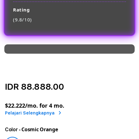
Rating
(9.8/10)
IDR 88.888.00
or
$22.222
/mo. for 4 mo.
Pelajari Selengkapnya
- Cosmic Orange
Color