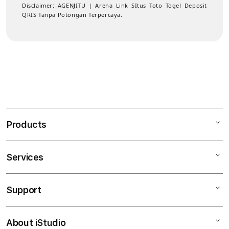
Disclaimer:
AGENJITU | Arena Link SItus Toto Togel Deposit
QRIS Tanpa Potongan Terpercaya.
Products
Services
Mac
iPad
Support
AppleCare+
iPhone
Corporate
AGENJITU DAFTAR
About iStudio
My Account