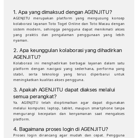
1. Apa yang dimaksud dengan AGENJITU?
AGENJITU merupakan platform yang mengusung konsep
kolaborasi layanan Toto Togel Online dan Toto Macau dengan
sistem modern, sehingga pengguna dapat menikmati akses
yang praktis dan pengalaman penggunaan yang lebih
nyaman.
2. Apa keunggulan kolaborasi yang dihadirkan
AGENJITU?
Kolaborasi ini menghadirkan berbagai layanan dalam satu
platform dengan navigasi yang sederhana, performa yang
stabil, serta teknologi yang terus diperbarui untuk
meningkatkan kualitas akses pengguna.
3. Apakah AGENJITU dapat diakses melalui
semua perangkat?
Ya. AGENJITU telah dioptimalkan agar dapat digunakan
melalui komputer, laptop, tablet, maupun smartphone tanpa
mengurangi kecepatan dan kenyamanan saat mengakses
platform.
4. Bagaimana proses login di AGENJITU?
Proses login dirancang agar mudah dan cepat. Pengguna