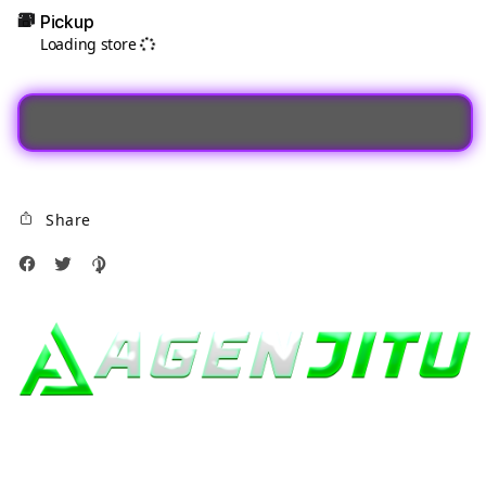
AGENJITU
AGEN
Pickup
|
|
Loading store
Arena
Aren
Link
Link
SItus
SItus
Toto
Toto
Togel
Toge
Deposit
Depo
QRIS
QRIS
Share
Tanpa
Tanp
Potongan
Poto
Terpercaya
Terp