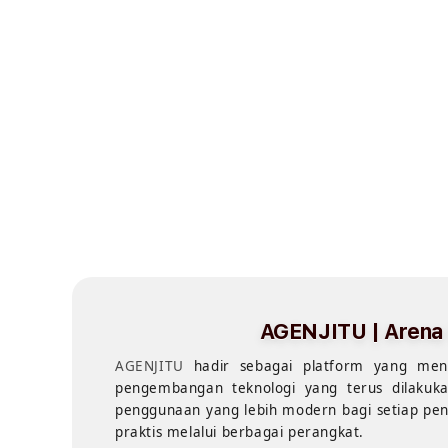
AGENJITU | Arena 
AGENJITU
hadir sebagai platform yang mengu
pengembangan teknologi yang terus dilakuk
penggunaan yang lebih modern bagi setiap pen
praktis melalui berbagai perangkat.