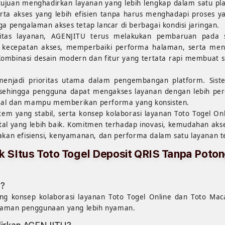
tujuan menghadirkan layanan yang lebih lengkap dalam satu pl
erta akses yang lebih efisien tanpa harus menghadapi proses ya
 pengalaman akses tetap lancar di berbagai kondisi jaringan.
itas layanan, AGENJITU terus melakukan pembaruan pada si
 kecepatan akses, memperbaiki performa halaman, serta me
mbinasi desain modern dan fitur yang tertata rapi membuat se
njadi prioritas utama dalam pengembangan platform. Siste
sehingga pengguna dapat mengakses layanan dengan lebih perca
simal dan mampu memberikan performa yang konsisten.
m yang stabil, serta konsep kolaborasi layanan Toto Togel Onl
l yang lebih baik. Komitmen terhadap inovasi, kemudahan akses
kan efisiensi, kenyamanan, dan performa dalam satu layanan t
nk SItus Toto Togel Deposit QRIS Tanpa Poto
U?
 konsep kolaborasi layanan Toto Togel Online dan Toto Ma
alaman penggunaan yang lebih nyaman.