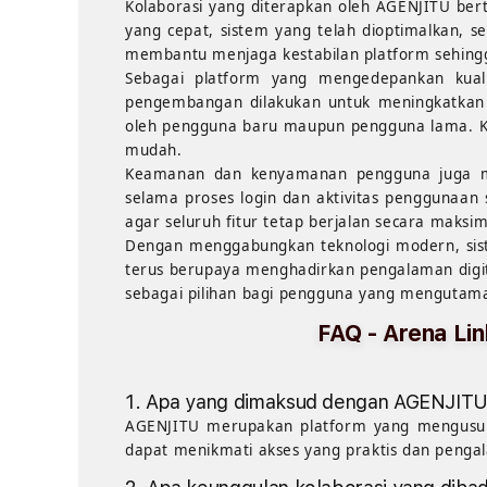
Kolaborasi yang diterapkan oleh AGENJITU ber
yang cepat, sistem yang telah dioptimalkan, s
membantu menjaga kestabilan platform sehingga
Sebagai platform yang mengedepankan kual
pengembangan dilakukan untuk meningkatkan
oleh pengguna baru maupun pengguna lama. Ko
mudah.
Keamanan dan kenyamanan pengguna juga me
selama proses login dan aktivitas penggunaan 
agar seluruh fitur tetap berjalan secara mak
Dengan menggabungkan teknologi modern, siste
terus berupaya menghadirkan pengalaman digita
sebagai pilihan bagi pengguna yang mengutama
FAQ - Arena Li
1. Apa yang dimaksud dengan AGENJIT
AGENJITU merupakan platform yang mengusung
dapat menikmati akses yang praktis dan peng