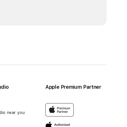
udio
Apple Premium Partner
udio near you