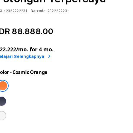
KU:
Barcode:
2322222231
2322222231
IDR 88.888.00
r
22.222
/mo. for 4 mo.
elajari Selengkapnya
- Cosmic Orange
olor