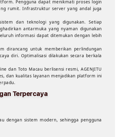
atform. Pengguna dapat menikmati proses login
ng rumit. Infrastruktur server yang andal juga
stem dan teknologi yang digunakan. Setiap
nghadirkan antarmuka yang nyaman digunakan
luruh informasi dapat ditemukan dengan lebih
m dirancang untuk memberikan perlindungan
ya diri. Optimalisasi dilakukan secara berkala
ine dan Toto Macau berlisensi resmi, AGENJITU
, dan kualitas layanan menjadikan platform ini
erpadu.
ngan Terpercaya
cau dengan sistem modern, sehingga pengguna