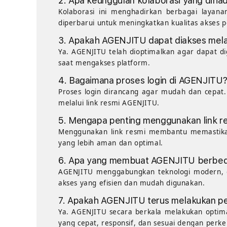
2. Apa keunggulan kolaborasi yang dih
Kolaborasi ini menghadirkan berbagai layana
diperbarui untuk meningkatkan kualitas akses 
3. Apakah AGENJITU dapat diakses mela
Ya. AGENJITU telah dioptimalkan agar dapat 
saat mengakses platform.
4. Bagaimana proses login di AGENJITU
Proses login dirancang agar mudah dan cepat
melalui link resmi AGENJITU.
5. Mengapa penting menggunakan link 
Menggunakan link resmi membantu memastikan
yang lebih aman dan optimal.
6. Apa yang membuat AGENJITU berbeda 
AGENJITU menggabungkan teknologi modern, de
akses yang efisien dan mudah digunakan.
7. Apakah AGENJITU terus melakukan 
Ya. AGENJITU secara berkala melakukan optima
yang cepat, responsif, dan sesuai dengan perke