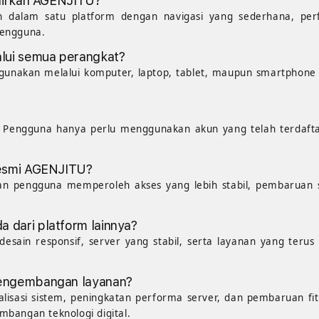
adirkan AGENJITU?
n dalam satu platform dengan navigasi yang sederhana, perf
pengguna.
lui semua perangkat?
digunakan melalui komputer, laptop, tablet, maupun smartpho
?
. Pengguna hanya perlu menggunakan akun yang telah terdaftar
resmi AGENJITU?
 pengguna memperoleh akses yang lebih stabil, pembaruan 
dari platform lainnya?
sain responsif, server yang stabil, serta layanan yang te
pengembangan layanan?
lisasi sistem, peningkatan performa server, dan pembaruan f
mbangan teknologi digital.