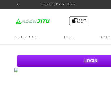
Situs Toto
Daftar Disini !
SITUS TOGEL
TOGEL
TOTO
LOGIN
Skip to
product
information