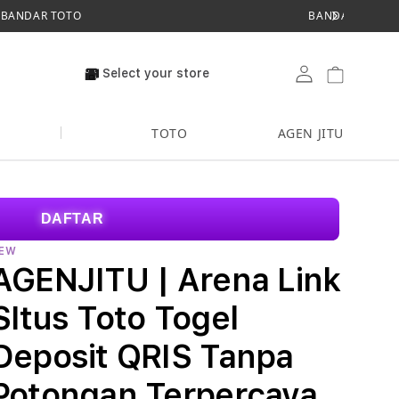
BANDAR TOTO
BANDAR MACA
Select your store
Log in
Cart
TOTO
AGEN JITU
DAFTAR
EW
AGENJITU | Arena Link
SItus Toto Togel
Deposit QRIS Tanpa
Potongan Terpercaya