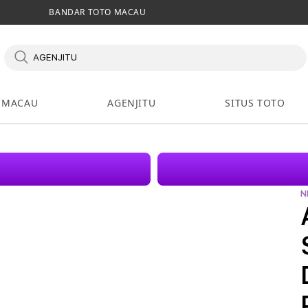
BANDAR TOTO MACAU
 MACAU
AGENJITU
SITUS TOTO
N