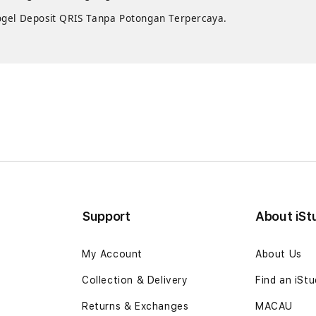
ogel Deposit QRIS Tanpa Potongan Terpercaya.
Support
About iSt
My Account
About Us
Collection & Delivery
Find an iSt
Returns & Exchanges
MACAU