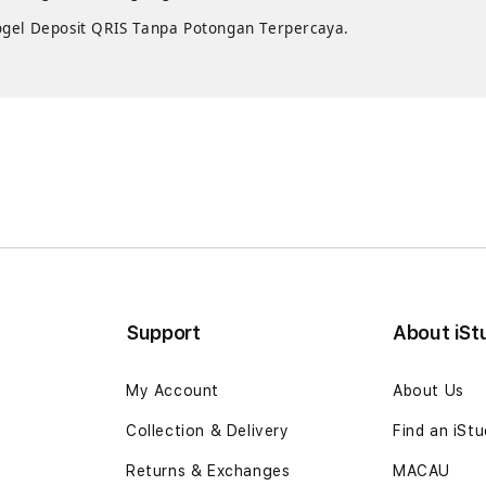
ogel Deposit QRIS Tanpa Potongan Terpercaya.
Support
About iSt
My Account
About Us
Collection & Delivery
Find an iSt
Returns & Exchanges
MACAU