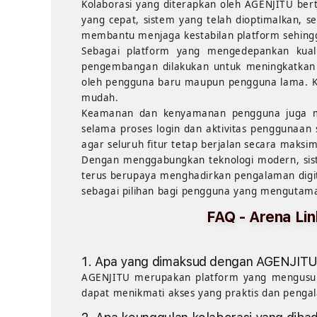
Kolaborasi yang diterapkan oleh AGENJITU ber
yang cepat, sistem yang telah dioptimalkan, s
membantu menjaga kestabilan platform sehingga
Sebagai platform yang mengedepankan kual
pengembangan dilakukan untuk meningkatkan
oleh pengguna baru maupun pengguna lama. Ko
mudah.
Keamanan dan kenyamanan pengguna juga me
selama proses login dan aktivitas penggunaan 
agar seluruh fitur tetap berjalan secara mak
Dengan menggabungkan teknologi modern, siste
terus berupaya menghadirkan pengalaman digita
sebagai pilihan bagi pengguna yang mengutama
FAQ - Arena Li
1. Apa yang dimaksud dengan AGENJIT
AGENJITU merupakan platform yang mengusung
dapat menikmati akses yang praktis dan peng