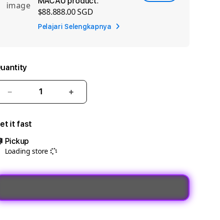
MACAU product.
Apple
$88.888.00 SGD
Care
Pelajari Selengkapnya
uantity
Decrease
Increase
quantity
quantity
for
for
et it fast
AGENJITU
AGENJITU
Pickup
|
|
Loading store
Arena
Arena
Link
Link
SItus
SItus
Toto
Toto
Togel
Togel
Deposit
Deposit