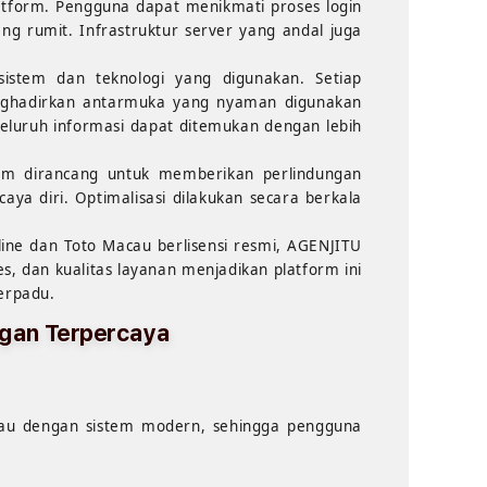
atform. Pengguna dapat menikmati proses login
ng rumit. Infrastruktur server yang andal juga
stem dan teknologi yang digunakan. Setiap
nghadirkan antarmuka yang nyaman digunakan
luruh informasi dapat ditemukan dengan lebih
m dirancang untuk memberikan perlindungan
ya diri. Optimalisasi dilakukan secara berkala
ine dan Toto Macau berlisensi resmi, AGENJITU
, dan kualitas layanan menjadikan platform ini
erpadu.
ngan Terpercaya
cau dengan sistem modern, sehingga pengguna