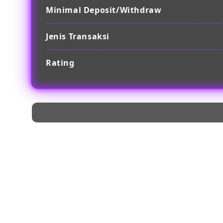
Minimal Deposit/Withdraw
Jenis Transaksi
Rating