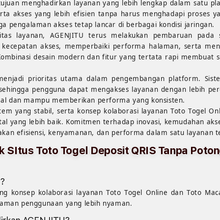
tujuan menghadirkan layanan yang lebih lengkap dalam satu pl
erta akses yang lebih efisien tanpa harus menghadapi proses ya
 pengalaman akses tetap lancar di berbagai kondisi jaringan.
itas layanan, AGENJITU terus melakukan pembaruan pada si
 kecepatan akses, memperbaiki performa halaman, serta me
mbinasi desain modern dan fitur yang tertata rapi membuat se
njadi prioritas utama dalam pengembangan platform. Siste
sehingga pengguna dapat mengakses layanan dengan lebih perca
simal dan mampu memberikan performa yang konsisten.
m yang stabil, serta konsep kolaborasi layanan Toto Togel Onl
l yang lebih baik. Komitmen terhadap inovasi, kemudahan akses
kan efisiensi, kenyamanan, dan performa dalam satu layanan t
nk SItus Toto Togel Deposit QRIS Tanpa Poto
U?
 konsep kolaborasi layanan Toto Togel Online dan Toto Ma
alaman penggunaan yang lebih nyaman.