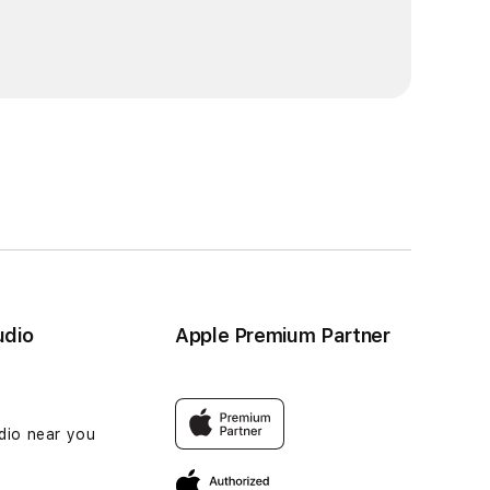
udio
Apple Premium Partner
udio near you