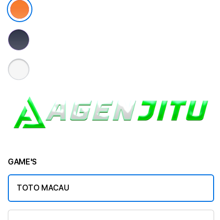
GAME'S
TOTO MACAU