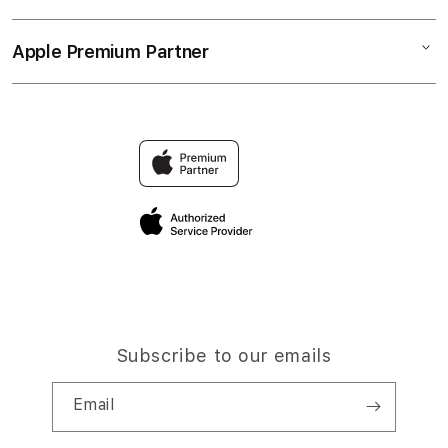
TOGEL ONLINE
Music
Collection & Delivery
Elush Service Provider
AGENJITU ALTERNATIF
Apple Premium Partner
About Us
Returns & Exchanges
Financing Options
Accessories
Find an iStudio near you
Contact Us
Trade-in
AGENJITU LOGIN
Why Shop at iStudio
FAQ
TOGEL MACAU
Elush Corporate Website
Privacy Policy
Site Terms of Use
Subscribe to our emails
Email