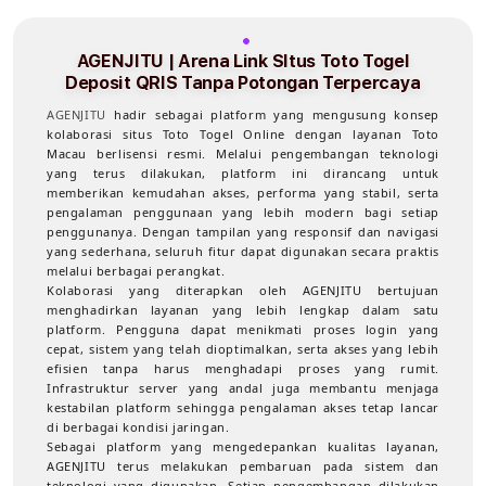
AGENJITU | Arena Link SItus Toto Togel
Deposit QRIS Tanpa Potongan Terpercaya
AGENJITU
hadir sebagai platform yang mengusung konsep
kolaborasi situs Toto Togel Online dengan layanan Toto
Macau berlisensi resmi. Melalui pengembangan teknologi
yang terus dilakukan, platform ini dirancang untuk
memberikan kemudahan akses, performa yang stabil, serta
pengalaman penggunaan yang lebih modern bagi setiap
penggunanya. Dengan tampilan yang responsif dan navigasi
yang sederhana, seluruh fitur dapat digunakan secara praktis
melalui berbagai perangkat.
Kolaborasi yang diterapkan oleh AGENJITU bertujuan
menghadirkan layanan yang lebih lengkap dalam satu
platform. Pengguna dapat menikmati proses login yang
cepat, sistem yang telah dioptimalkan, serta akses yang lebih
efisien tanpa harus menghadapi proses yang rumit.
Infrastruktur server yang andal juga membantu menjaga
kestabilan platform sehingga pengalaman akses tetap lancar
di berbagai kondisi jaringan.
Sebagai platform yang mengedepankan kualitas layanan,
AGENJITU terus melakukan pembaruan pada sistem dan
teknologi yang digunakan. Setiap pengembangan dilakukan