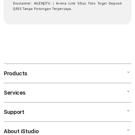
Disclaimer:
AGENJITU | Arena Link SItus Toto Togel Deposit
QRIS Tanpa Potongan Terpercaya.
Products
Services
Mac
iPad
Support
AppleCare+
iPhone
Corporate
AGENJITU DAFTAR
About iStudio
My Account