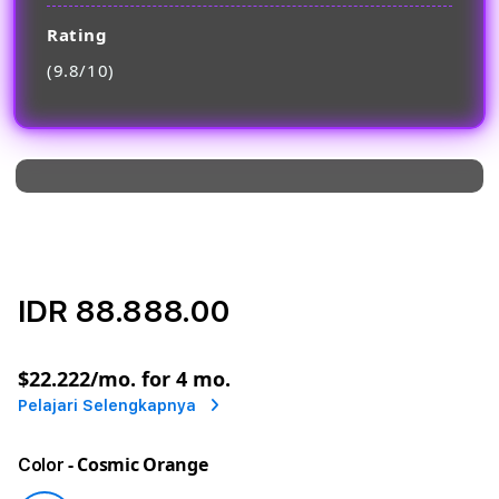
Rating
(9.8/10)
IDR 88.888.00
or
$22.222
/mo. for 4 mo.
Pelajari Selengkapnya
- Cosmic Orange
Color