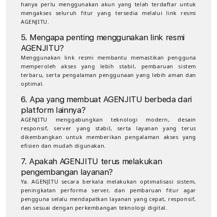
hanya perlu menggunakan akun yang telah terdaftar untuk
mengakses seluruh fitur yang tersedia melalui link resmi
AGENJITU.
5. Mengapa penting menggunakan link resmi
AGENJITU?
Menggunakan link resmi membantu memastikan pengguna
memperoleh akses yang lebih stabil, pembaruan sistem
terbaru, serta pengalaman penggunaan yang lebih aman dan
optimal.
6. Apa yang membuat AGENJITU berbeda dari
platform lainnya?
AGENJITU menggabungkan teknologi modern, desain
responsif, server yang stabil, serta layanan yang terus
dikembangkan untuk memberikan pengalaman akses yang
efisien dan mudah digunakan.
7. Apakah AGENJITU terus melakukan
pengembangan layanan?
Ya. AGENJITU secara berkala melakukan optimalisasi sistem,
peningkatan performa server, dan pembaruan fitur agar
pengguna selalu mendapatkan layanan yang cepat, responsif,
dan sesuai dengan perkembangan teknologi digital.