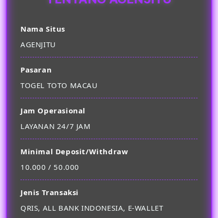
Nama Situs
AGENJITU
Pasaran
TOGEL TOTO MACAU
Jam Operasional
LAYANAN 24/7 JAM
Minimal Deposit/Withdraw
10.000 / 50.000
Jenis Transaksi
QRIS, ALL BANK INDONESIA, E-WALLET