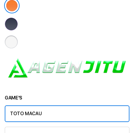
GAME'S
TOTO MACAU