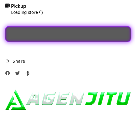
AGENJITU
AGEN
Pickup
|
|
Loading store
Arena
Aren
Link
Link
SItus
SItus
Toto
Toto
Togel
Toge
Deposit
Depo
QRIS
QRIS
Share
Tanpa
Tanp
Potongan
Poto
Terpercaya
Terp