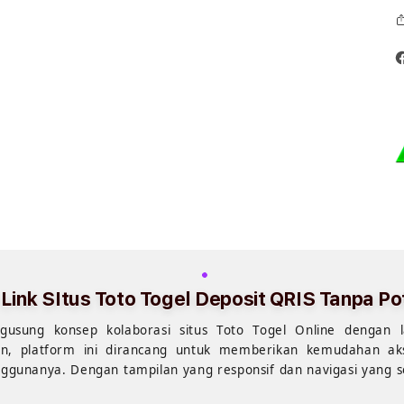
Link SItus Toto Togel Deposit QRIS Tanpa P
sung konsep kolaborasi situs Toto Togel Online dengan la
an, platform ini dirancang untuk memberikan kemudahan aks
ggunanya. Dengan tampilan yang responsif dan navigasi yang se