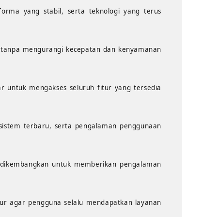
orma yang stabil, serta teknologi yang terus
ne tanpa mengurangi kecepatan dan kenyamanan
 untuk mengakses seluruh fitur yang tersedia
sistem terbaru, serta pengalaman penggunaan
rus dikembangkan untuk memberikan pengalaman
itur agar pengguna selalu mendapatkan layanan