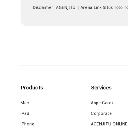
Disclaimer:
AGENJITU | Arena Link SItus Toto T
Products
Services
Mac
AppleCare+
iPad
Corporate
iPhone
AGENJITU ONLINE