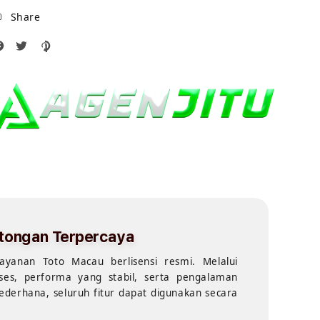
QRIS
QRIS
Share
Tanpa
Tanpa
Potongan
Potongan
Terpercaya
Terpercaya
otongan Terpercaya
yanan Toto Macau berlisensi resmi. Melalui
es, performa yang stabil, serta pengalaman
derhana, seluruh fitur dapat digunakan secara