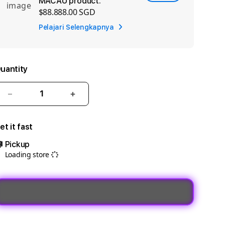
MACAU product.
Apple
$88.888.00 SGD
Care
Pelajari Selengkapnya
uantity
Decrease
Increase
quantity
quantity
for
for
et it fast
AGENJITU
AGENJITU
Pickup
|
|
Loading store
Arena
Arena
Link
Link
SItus
SItus
Toto
Toto
Togel
Togel
Deposit
Deposit