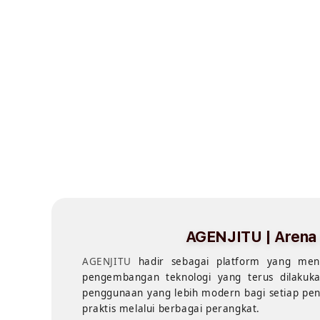
AGENJITU | Arena 
AGENJITU
hadir sebagai platform yang mengu
pengembangan teknologi yang terus dilakuk
penggunaan yang lebih modern bagi setiap pen
praktis melalui berbagai perangkat.