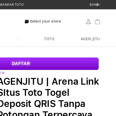
BANDAR TOTO
BANDAR MACA
Select your store
Log in
Cart
TOTO
AGEN JITU
DAFTAR
EW
AGENJITU | Arena Link
SItus Toto Togel
Deposit QRIS Tanpa
Potongan Terpercaya