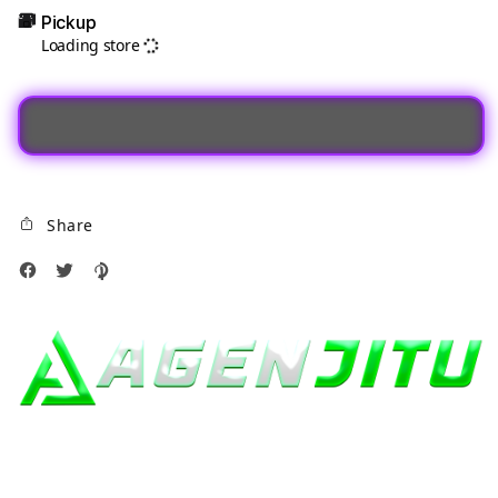
AGENJITU
AGEN
Pickup
|
|
Loading store
Arena
Aren
Link
Link
SItus
SItus
Toto
Toto
Togel
Toge
Deposit
Depo
QRIS
QRIS
Share
Tanpa
Tanp
Potongan
Poto
Terpercaya
Terp