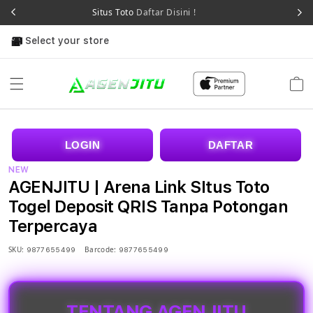
Situs Toto
Daftar Disini !
Select your store
Cart
LOGIN
DAFTAR
NEW
AGENJITU | Arena Link SItus Toto
Togel Deposit QRIS Tanpa Potongan
Terpercaya
SKU:
Barcode:
9877655499
9877655499
TENTANG AGENJITU