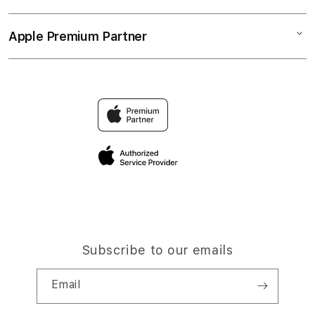
TOGEL ONLINE
Music
Collection & Delivery
Elush Service Provider
AGENJITU ALTERNATIF
Apple Premium Partner
About Us
Returns & Exchanges
Financing Options
Accessories
Find an iStudio near you
Contact Us
Trade-in
AGENJITU LOGIN
Why Shop at iStudio
FAQ
TOGEL MACAU
Elush Corporate Website
Privacy Policy
Site Terms of Use
Subscribe to our emails
Email