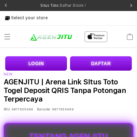
Situs Toto
Daftar Disini !
Select your store
Cart
LOGIN
DAFTAR
NEW
AGENJITU | Arena Link SItus Toto
Togel Deposit QRIS Tanpa Potongan
Terpercaya
SKU:
Barcode:
9877655499
9877655499
TENTANG AGENJITU