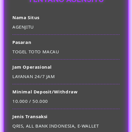
Nama Situs
AGENJITU
Pasaran
TOGEL TOTO MACAU
Jam Operasional
LAYANAN 24/7 JAM
Minimal Deposit/Withdraw
10.000 / 50.000
Jenis Transaksi
QRIS, ALL BANK INDONESIA, E-WALLET