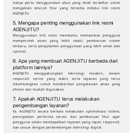
hanya perlu menggunakan akun yang telah terdaftar untuk
mengakses seluruh fitur yang tersedia melalui link resmi
AGENJITU.
5. Mengapa penting menggunakan link resmi
AGENJITU?
Menggunakan link resmi membantu memastikan pengguna
memperoleh akses yang lebih stabil, pembaruan sistem
terbaru, serta pengalaman penggunaan yang lebih aman dan
optimal.
6. Apa yang membuat AGENJITU berbeda dari
platform lainnya?
AGENJITU menggabungkan teknologi modern, desain
responsif, server yang stabil, serta layanan yang terus
dikembangkan untuk memberikan pengalaman akses yang
efisien dan mudah digunakan.
7. Apakah AGENJITU terus melakukan
pengembangan layanan?
Ya. AGENJITU secara berkala melakukan optimalisasi sistem,
peningkatan performa server, dan pembaruan fitur agar
pengguna selalu mendapatkan layanan yang cepat, responsif,
dan sesuai dengan perkembangan teknologi digital.