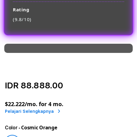
Rating
(9.8/10)
IDR 88.888.00
or
$22.222
/mo. for 4 mo.
Pelajari Selengkapnya
- Cosmic Orange
Color