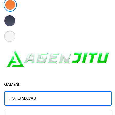
GAME'S
TOTO MACAU