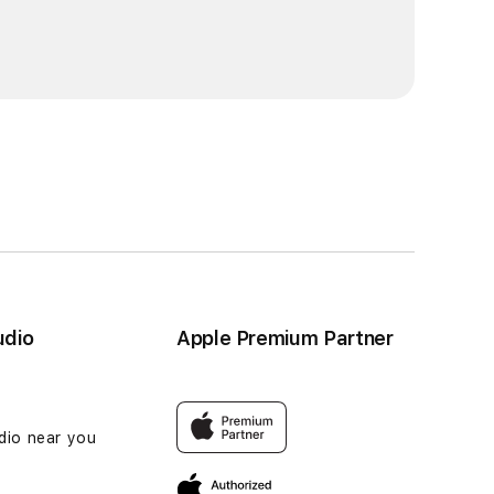
udio
Apple Premium Partner
udio near you