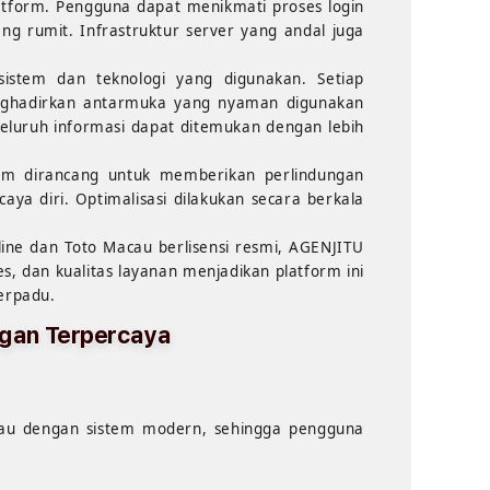
atform. Pengguna dapat menikmati proses login
ng rumit. Infrastruktur server yang andal juga
stem dan teknologi yang digunakan. Setiap
nghadirkan antarmuka yang nyaman digunakan
luruh informasi dapat ditemukan dengan lebih
m dirancang untuk memberikan perlindungan
ya diri. Optimalisasi dilakukan secara berkala
ine dan Toto Macau berlisensi resmi, AGENJITU
, dan kualitas layanan menjadikan platform ini
erpadu.
ngan Terpercaya
cau dengan sistem modern, sehingga pengguna