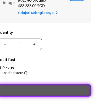
MACAU product.
Apple
$88.888.00 SGD
Care
Pelajari Selengkapnya
uantity
Decrease
Increase
quantity
quantity
for
for
et it fast
AGENJITU
AGENJITU
Pickup
|
|
Loading store
Arena
Arena
Link
Link
SItus
SItus
Toto
Toto
Togel
Togel
Deposit
Deposit