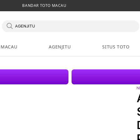
BANDAR TOTO MACAU
 MACAU
AGENJITU
SITUS TOTO
N