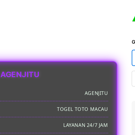
G
 AGENJITU
AGENJITU
TOGEL TOTO MACAU
LAYANAN 24/7 JAM