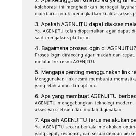
2. Apa keunggulan kolaborasi yang dih
Kolaborasi ini menghadirkan berbagai layana
diperbarui untuk meningkatkan kualitas akses 
3. Apakah AGENJITU dapat diakses mela
Ya. AGENJITU telah dioptimalkan agar dapat 
saat mengakses platform.
4. Bagaimana proses login di AGENJITU
Proses login dirancang agar mudah dan cepat
melalui link resmi AGENJITU.
5. Mengapa penting menggunakan link 
Menggunakan link resmi membantu memastikan
yang lebih aman dan optimal.
6. Apa yang membuat AGENJITU berbeda 
AGENJITU menggabungkan teknologi modern, de
akses yang efisien dan mudah digunakan.
7. Apakah AGENJITU terus melakukan 
Ya. AGENJITU secara berkala melakukan optima
yang cepat, responsif, dan sesuai dengan perke