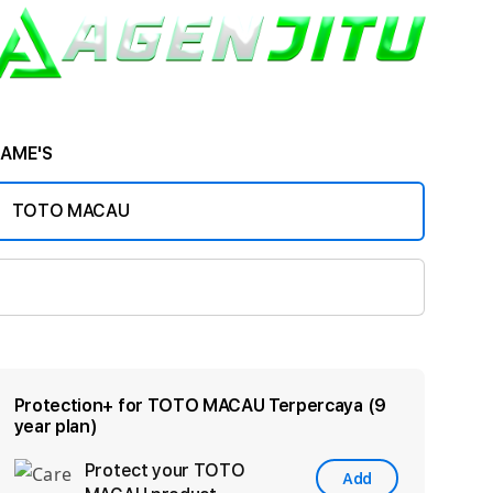
AME'S
TOTO MACAU
TOGEL MACAU
Protection+ for TOTO MACAU Terpercaya (9
year plan)
Protect your TOTO
Add
Add