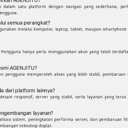
adirkan AGENJITU?
n dalam satu platform dengan navigasi yang sederhana, perf
pengguna.
lui semua perangkat?
digunakan melalui komputer, laptop, tablet, maupun smartpho
?
. Pengguna hanya perlu menggunakan akun yang telah terdaftar
resmi AGENJITU?
 pengguna memperoleh akses yang lebih stabil, pembaruan 
dari platform lainnya?
sain responsif, server yang stabil, serta layanan yang te
pengembangan layanan?
lisasi sistem, peningkatan performa server, dan pembaruan f
mbangan teknologi digital.