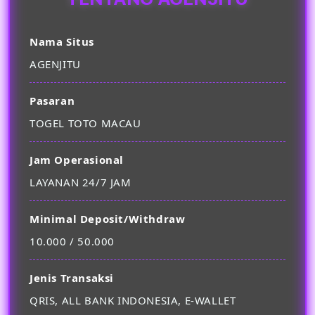
Nama Situs
AGENJITU
Pasaran
TOGEL TOTO MACAU
Jam Operasional
LAYANAN 24/7 JAM
Minimal Deposit/Withdraw
10.000 / 50.000
Jenis Transaksi
QRIS, ALL BANK INDONESIA, E-WALLET