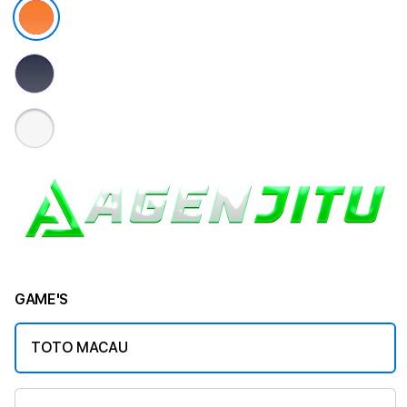
GAME'S
TOTO MACAU