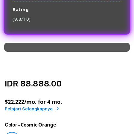
Rating
(9.8/10)
IDR 88.888.00
or
$22.222
/mo. for 4 mo.
Pelajari Selengkapnya
- Cosmic Orange
Color