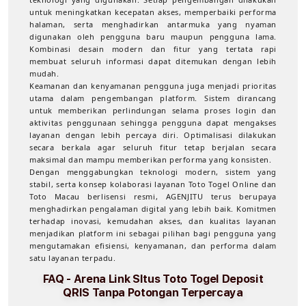
untuk meningkatkan kecepatan akses, memperbaiki performa
halaman, serta menghadirkan antarmuka yang nyaman
digunakan oleh pengguna baru maupun pengguna lama.
Kombinasi desain modern dan fitur yang tertata rapi
membuat seluruh informasi dapat ditemukan dengan lebih
mudah.
Keamanan dan kenyamanan pengguna juga menjadi prioritas
utama dalam pengembangan platform. Sistem dirancang
untuk memberikan perlindungan selama proses login dan
aktivitas penggunaan sehingga pengguna dapat mengakses
layanan dengan lebih percaya diri. Optimalisasi dilakukan
secara berkala agar seluruh fitur tetap berjalan secara
maksimal dan mampu memberikan performa yang konsisten.
Dengan menggabungkan teknologi modern, sistem yang
stabil, serta konsep kolaborasi layanan Toto Togel Online dan
Toto Macau berlisensi resmi, AGENJITU terus berupaya
menghadirkan pengalaman digital yang lebih baik. Komitmen
terhadap inovasi, kemudahan akses, dan kualitas layanan
menjadikan platform ini sebagai pilihan bagi pengguna yang
mengutamakan efisiensi, kenyamanan, dan performa dalam
satu layanan terpadu.
FAQ - Arena Link SItus Toto Togel Deposit
QRIS Tanpa Potongan Terpercaya