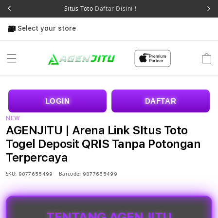
Situs Toto
Daftar Disini !
Select your store
Cart
LOGIN
DAFTAR
NEW
AGENJITU | Arena Link SItus Toto
Togel Deposit QRIS Tanpa Potongan
Terpercaya
SKU:
Barcode:
9877655499
9877655499
TENTANG AGENJITU