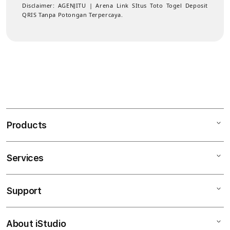
Disclaimer:
AGENJITU | Arena Link SItus Toto Togel Deposit
QRIS Tanpa Potongan Terpercaya.
Products
Services
Mac
iPad
Support
AppleCare+
iPhone
Corporate
AGENJITU DAFTAR
About iStudio
My Account