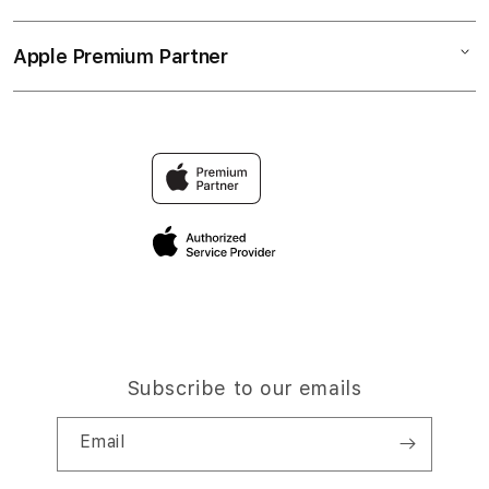
TOGEL ONLINE
Music
Collection & Delivery
Elush Service Provider
AGENJITU ALTERNATIF
Apple Premium Partner
About Us
Returns & Exchanges
Financing Options
Accessories
Find an iStudio near you
Contact Us
Trade-in
AGENJITU LOGIN
Why Shop at iStudio
FAQ
TOGEL MACAU
Elush Corporate Website
Privacy Policy
Site Terms of Use
Subscribe to our emails
Email