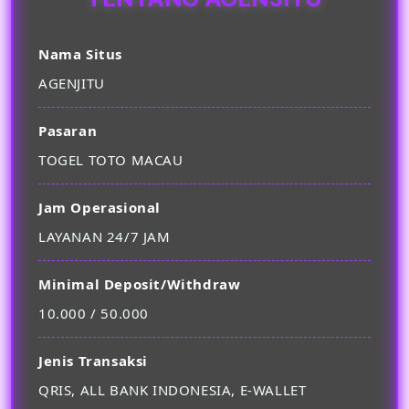
Nama Situs
AGENJITU
Pasaran
TOGEL TOTO MACAU
Jam Operasional
LAYANAN 24/7 JAM
Minimal Deposit/Withdraw
10.000 / 50.000
Jenis Transaksi
QRIS, ALL BANK INDONESIA, E-WALLET