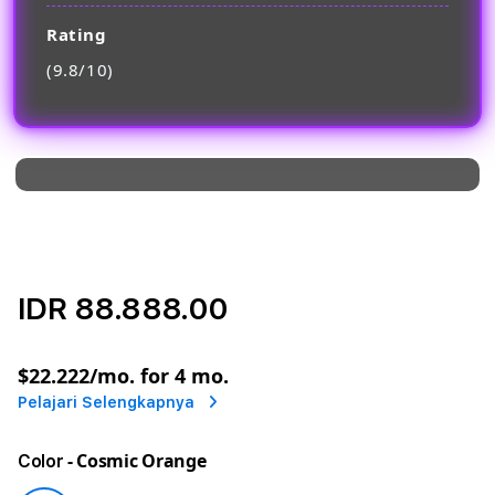
Rating
(9.8/10)
IDR 88.888.00
or
$22.222
/mo. for 4 mo.
Pelajari Selengkapnya
- Cosmic Orange
Color