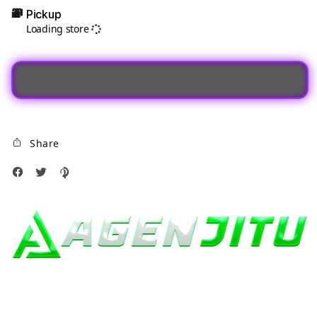
AGENJITU
AGEN
Pickup
|
|
Loading store
Arena
Aren
Link
Link
SItus
SItus
Toto
Toto
Togel
Toge
Deposit
Depo
QRIS
QRIS
Share
Tanpa
Tanp
Potongan
Poto
Terpercaya
Terp