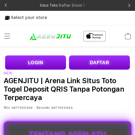
Situs Toto
Daftar Disini !
Select your store
Cart
LOGIN
DAFTAR
NEW
AGENJITU | Arena Link SItus Toto
Togel Deposit QRIS Tanpa Potongan
Terpercaya
SKU:
Barcode:
9877655499
9877655499
TENTANG AGENJITU