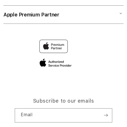
TOGEL ONLINE
Music
Collection & Delivery
Elush Service Provider
AGENJITU ALTERNATIF
Apple Premium Partner
About Us
Returns & Exchanges
Financing Options
Accessories
Find an iStudio near you
Contact Us
Trade-in
AGENJITU LOGIN
Why Shop at iStudio
FAQ
TOGEL MACAU
Elush Corporate Website
Privacy Policy
Site Terms of Use
Subscribe to our emails
Email