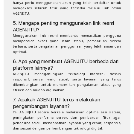
hanya perlu menggunakan akun yang telah terdaftar untuk
mengakses seluruh fitur yang tersedia melalui link resmi
AGENJITU.
5. Mengapa penting menggunakan link resmi
AGENJITU?
Menggunakan link resmi membantu memastikan pengguna
memperoleh akses yang lebih stabil, pembaruan sistem
terbaru, serta pengalaman penggunaan yang lebih aman dan
optimal.
6. Apa yang membuat AGENJITU berbeda dari
platform lainnya?
AGENJITU menggabungkan teknologi modern, desain
responsif, server yang stabil, serta layanan yang terus
dikembangkan untuk memberikan pengalaman akses yang
efisien dan mudah digunakan.
7. Apakah AGENJITU terus melakukan
pengembangan layanan?
Ya. AGENJITU secara berkala melakukan optimalisasi sistem,
peningkatan performa server, dan pembaruan fitur agar
pengguna selalu mendapatkan layanan yang cepat, responsif,
dan sesuai dengan perkembangan teknologi digital.