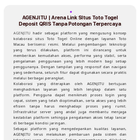
AGENJITU | Arena Link SItus Toto Togel
Deposit QRIS Tanpa Potongan Terpercaya
AGENJITU
hadir sebagai platform yang mengusung konsep
kolaborasi situs Toto Togel Online dengan layanan Toto
Macau berlisensi resmi. Melalui pengembangan teknologi
yang terus dilakukan, platform ini dirancang untuk
memberikan kemudahan akses, performa yang stabil, serta
pengalaman penggunaan yang lebih modern bagi setiap
penggunanya. Dengan tampilan yang responsif dan navigasi
yang sederhana, seluruh fitur dapat digunakan secara praktis
melalui berbagai perangkat.
Kolaborasi yang diterapkan oleh AGENJITU bertujuan
menghadirkan layanan yang lebih lengkap dalam satu
platform. Pengguna dapat menikmati proses login yang
cepat, sistem yang telah dioptimalkan, serta akses yang lebih
efisien tanpa harus menghadapi proses yang rumit.
Infrastruktur server yang andal juga membantu menjaga
kestabilan platform sehingga pengalaman akses tetap lancar
di berbagai kondisi jaringan.
Sebagai platform yang mengedepankan kualitas layanan,
AGENJITU terus melakukan pembaruan pada sistem dan
teknologi yang digunakan. Setiap pengembangan dilakukan