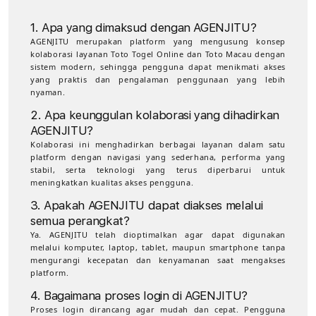
1. Apa yang dimaksud dengan AGENJITU?
AGENJITU merupakan platform yang mengusung konsep
kolaborasi layanan Toto Togel Online dan Toto Macau dengan
sistem modern, sehingga pengguna dapat menikmati akses
yang praktis dan pengalaman penggunaan yang lebih
nyaman.
2. Apa keunggulan kolaborasi yang dihadirkan
AGENJITU?
Kolaborasi ini menghadirkan berbagai layanan dalam satu
platform dengan navigasi yang sederhana, performa yang
stabil, serta teknologi yang terus diperbarui untuk
meningkatkan kualitas akses pengguna.
3. Apakah AGENJITU dapat diakses melalui
semua perangkat?
Ya. AGENJITU telah dioptimalkan agar dapat digunakan
melalui komputer, laptop, tablet, maupun smartphone tanpa
mengurangi kecepatan dan kenyamanan saat mengakses
platform.
4. Bagaimana proses login di AGENJITU?
Proses login dirancang agar mudah dan cepat. Pengguna