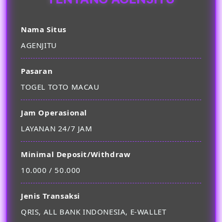
Nama Situs
AGENJITU
Pasaran
TOGEL TOTO MACAU
Jam Operasional
LAYANAN 24/7 JAM
Minimal Deposit/Withdraw
10.000 / 50.000
Jenis Transaksi
QRIS, ALL BANK INDONESIA, E-WALLET