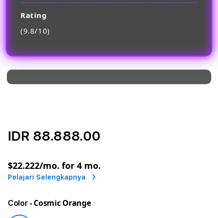
Rating
(9.8/10)
IDR 88.888.00
or
$22.222
/mo. for 4 mo.
Pelajari Selengkapnya
- Cosmic Orange
Color