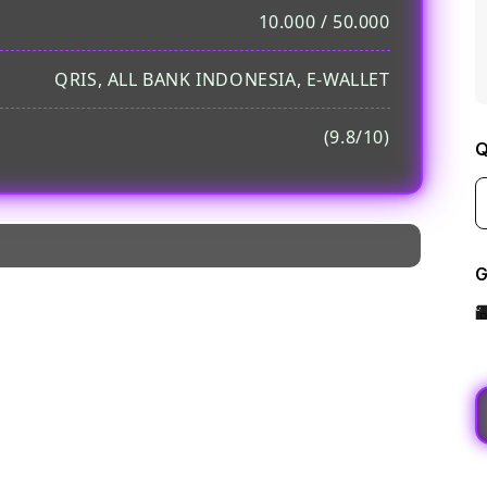
10.000 / 50.000
QRIS, ALL BANK INDONESIA, E-WALLET
(9.8/10)
Q
G