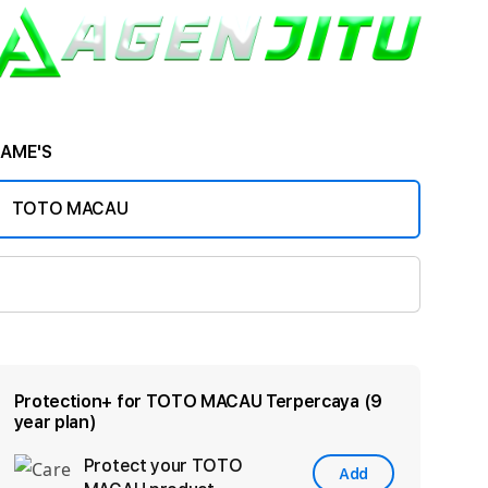
AME'S
TOTO MACAU
TOGEL MACAU
Protection+ for TOTO MACAU Terpercaya (9
year plan)
Protect your TOTO
Add
Add