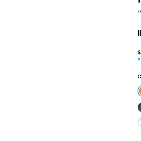
S
o
$
P
C