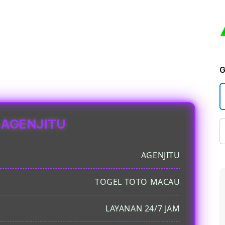
G
 AGENJITU
AGENJITU
TOGEL TOTO MACAU
LAYANAN 24/7 JAM