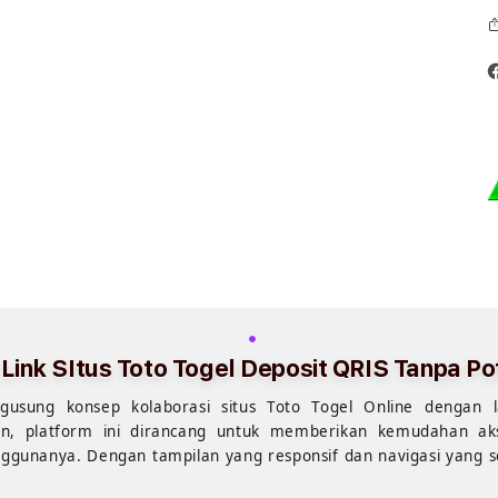
Link SItus Toto Togel Deposit QRIS Tanpa P
sung konsep kolaborasi situs Toto Togel Online dengan la
an, platform ini dirancang untuk memberikan kemudahan aks
ggunanya. Dengan tampilan yang responsif dan navigasi yang se