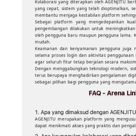
Kolaborasi yang diterapkan oleh AGENJITU ber
yang cepat, sistem yang telah dioptimalkan, s
membantu menjaga kestabilan platform sehingga
Sebagai platform yang mengedepankan kual
pengembangan dilakukan untuk meningkatkan
oleh pengguna baru maupun pengguna lama. Ko
mudah.
Keamanan dan kenyamanan pengguna juga me
selama proses login dan aktivitas penggunaan 
agar seluruh fitur tetap berjalan secara mak
Dengan menggabungkan teknologi modern, siste
terus berupaya menghadirkan pengalaman digita
sebagai pilihan bagi pengguna yang mengutama
FAQ - Arena Li
1. Apa yang dimaksud dengan AGENJIT
AGENJITU merupakan platform yang mengusung
dapat menikmati akses yang praktis dan peng