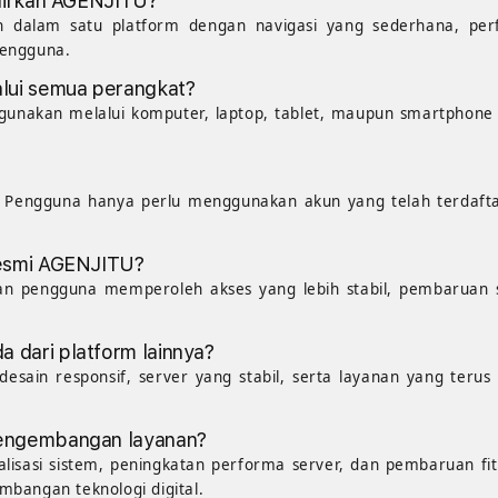
adirkan AGENJITU?
n dalam satu platform dengan navigasi yang sederhana, perf
pengguna.
lui semua perangkat?
digunakan melalui komputer, laptop, tablet, maupun smartpho
?
. Pengguna hanya perlu menggunakan akun yang telah terdaftar
resmi AGENJITU?
 pengguna memperoleh akses yang lebih stabil, pembaruan 
dari platform lainnya?
sain responsif, server yang stabil, serta layanan yang te
pengembangan layanan?
lisasi sistem, peningkatan performa server, dan pembaruan f
mbangan teknologi digital.