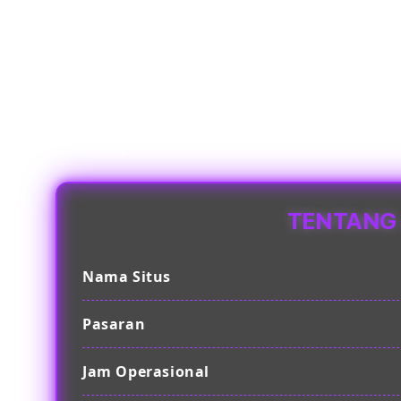
Open
of
1
/
12
media
1
in
modal
TENTANG
Nama Situs
Pasaran
Jam Operasional