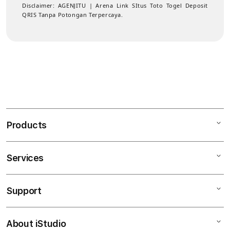
Disclaimer:
AGENJITU | Arena Link SItus Toto Togel Deposit
QRIS Tanpa Potongan Terpercaya.
Products
Services
Mac
iPad
Support
AppleCare+
iPhone
Corporate
AGENJITU DAFTAR
About iStudio
My Account