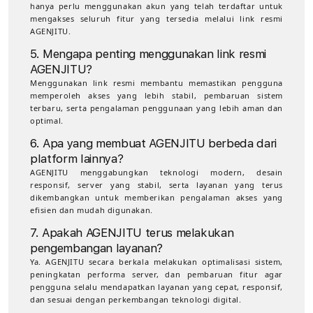
hanya perlu menggunakan akun yang telah terdaftar untuk
mengakses seluruh fitur yang tersedia melalui link resmi
AGENJITU.
5. Mengapa penting menggunakan link resmi
AGENJITU?
Menggunakan link resmi membantu memastikan pengguna
memperoleh akses yang lebih stabil, pembaruan sistem
terbaru, serta pengalaman penggunaan yang lebih aman dan
optimal.
6. Apa yang membuat AGENJITU berbeda dari
platform lainnya?
AGENJITU menggabungkan teknologi modern, desain
responsif, server yang stabil, serta layanan yang terus
dikembangkan untuk memberikan pengalaman akses yang
efisien dan mudah digunakan.
7. Apakah AGENJITU terus melakukan
pengembangan layanan?
Ya. AGENJITU secara berkala melakukan optimalisasi sistem,
peningkatan performa server, dan pembaruan fitur agar
pengguna selalu mendapatkan layanan yang cepat, responsif,
dan sesuai dengan perkembangan teknologi digital.