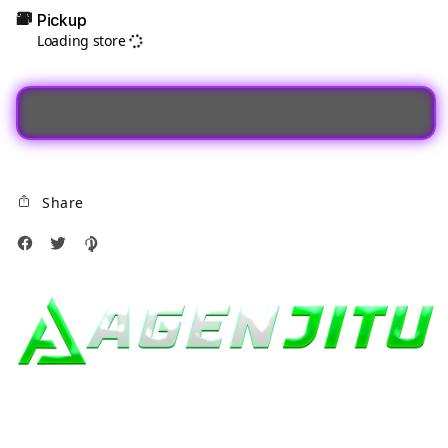
AGENJITU
AGEN
Pickup
|
|
Loading store
Arena
Aren
Link
Link
SItus
SItus
Toto
Toto
Togel
Toge
Deposit
Depo
QRIS
QRIS
Share
Tanpa
Tanp
Potongan
Poto
Terpercaya
Terp