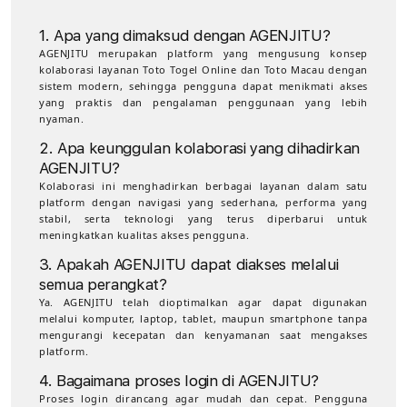
1. Apa yang dimaksud dengan AGENJITU?
AGENJITU merupakan platform yang mengusung konsep
kolaborasi layanan Toto Togel Online dan Toto Macau dengan
sistem modern, sehingga pengguna dapat menikmati akses
yang praktis dan pengalaman penggunaan yang lebih
nyaman.
2. Apa keunggulan kolaborasi yang dihadirkan
AGENJITU?
Kolaborasi ini menghadirkan berbagai layanan dalam satu
platform dengan navigasi yang sederhana, performa yang
stabil, serta teknologi yang terus diperbarui untuk
meningkatkan kualitas akses pengguna.
3. Apakah AGENJITU dapat diakses melalui
semua perangkat?
Ya. AGENJITU telah dioptimalkan agar dapat digunakan
melalui komputer, laptop, tablet, maupun smartphone tanpa
mengurangi kecepatan dan kenyamanan saat mengakses
platform.
4. Bagaimana proses login di AGENJITU?
Proses login dirancang agar mudah dan cepat. Pengguna