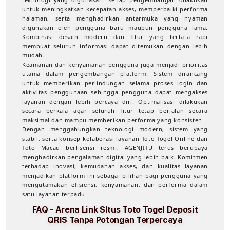
untuk meningkatkan kecepatan akses, memperbaiki performa
halaman, serta menghadirkan antarmuka yang nyaman
digunakan oleh pengguna baru maupun pengguna lama.
Kombinasi desain modern dan fitur yang tertata rapi
membuat seluruh informasi dapat ditemukan dengan lebih
mudah.
Keamanan dan kenyamanan pengguna juga menjadi prioritas
utama dalam pengembangan platform. Sistem dirancang
untuk memberikan perlindungan selama proses login dan
aktivitas penggunaan sehingga pengguna dapat mengakses
layanan dengan lebih percaya diri. Optimalisasi dilakukan
secara berkala agar seluruh fitur tetap berjalan secara
maksimal dan mampu memberikan performa yang konsisten.
Dengan menggabungkan teknologi modern, sistem yang
stabil, serta konsep kolaborasi layanan Toto Togel Online dan
Toto Macau berlisensi resmi, AGENJITU terus berupaya
menghadirkan pengalaman digital yang lebih baik. Komitmen
terhadap inovasi, kemudahan akses, dan kualitas layanan
menjadikan platform ini sebagai pilihan bagi pengguna yang
mengutamakan efisiensi, kenyamanan, dan performa dalam
satu layanan terpadu.
FAQ - Arena Link SItus Toto Togel Deposit
QRIS Tanpa Potongan Terpercaya