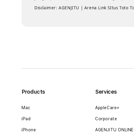
Disclaimer:
AGENJITU | Arena Link SItus Toto T
Products
Services
Mac
AppleCare+
iPad
Corporate
iPhone
AGENJITU ONLINE