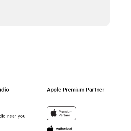
udio
Apple Premium Partner
udio near you