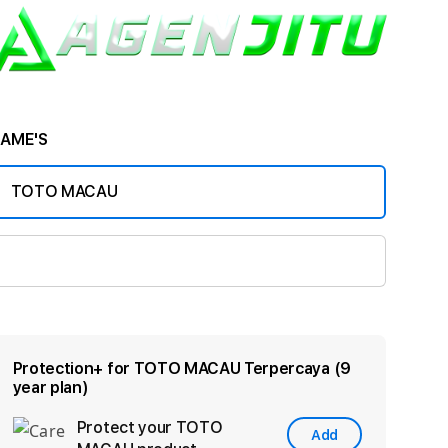
AME'S
TOTO MACAU
TOGEL MACAU
Protection+ for TOTO MACAU Terpercaya (9
year plan)
Protect your TOTO
Add
Add