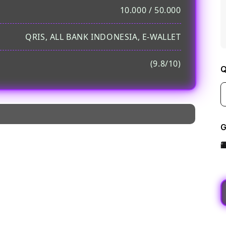
10.000 / 50.000
QRIS, ALL BANK INDONESIA, E-WALLET
(9.8/10)
Q
G