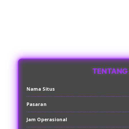
Open
of
1
/
12
media
1
in
modal
TENTANG
Nama Situs
Pasaran
Jam Operasional