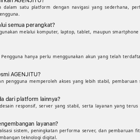
adirkan AGENJITU?
n dalam satu platform dengan navigasi yang sederhana, perf
pengguna.
lui semua perangkat?
digunakan melalui komputer, laptop, tablet, maupun smartpho
?
. Pengguna hanya perlu menggunakan akun yang telah terdaftar
resmi AGENJITU?
 pengguna memperoleh akses yang lebih stabil, pembaruan 
dari platform lainnya?
sain responsif, server yang stabil, serta layanan yang te
pengembangan layanan?
lisasi sistem, peningkatan performa server, dan pembaruan f
mbangan teknologi digital.