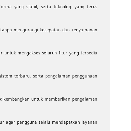
orma yang stabil, serta teknologi yang terus
ne tanpa mengurangi kecepatan dan kenyamanan
 untuk mengakses seluruh fitur yang tersedia
sistem terbaru, serta pengalaman penggunaan
rus dikembangkan untuk memberikan pengalaman
itur agar pengguna selalu mendapatkan layanan