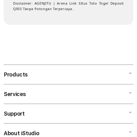
Disclaimer:
AGENJITU | Arena Link SItus Toto Togel Deposit
QRIS Tanpa Potongan Terpercaya.
Products
Services
Mac
iPad
Support
AppleCare+
iPhone
Corporate
AGENJITU DAFTAR
About iStudio
My Account