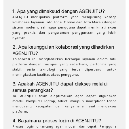
1. Apa yang dimaksud dengan AGENJITU?
AGENJITU merupakan platform yang mengusung konsep
kolaborasi layanan Toto Togel Online dan Toto Macau dengan
sistem modern, sehingga pengguna dapat menikmati akses
yang praktis dan pengalaman penggunaan yang lebih
nyaman.
2. Apa keunggulan kolaborasi yang dihadirkan
AGENJITU?
Kolaborasi ini menghadirkan berbagai layanan dalam satu
platform dengan navigasi yang sederhana, performa yang
stabil, serta teknologi yang terus diperbarui untuk
meningkatkan kualitas akses pengguna.
3. Apakah AGENJITU dapat diakses melalui
semua perangkat?
Ya. AGENJITU telah dioptimalkan agar dapat digunakan
melalui komputer, laptop, tablet, maupun smartphone tanpa
mengurangi kecepatan dan kenyamanan saat mengakses
platform.
4. Bagaimana proses login di AGENJITU?
Proses login dirancang agar mudah dan cepat. Pengguna