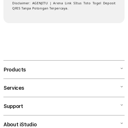
Disclaimer:
AGENJITU | Arena Link SItus Toto Togel Deposit
QRIS Tanpa Potongan Terpercaya.
Products
Services
Mac
iPad
Support
AppleCare+
iPhone
Corporate
AGENJITU DAFTAR
About iStudio
My Account