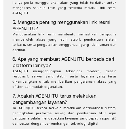
hanya perlu menggunakan akun yang telah terdaftar untuk
mengakses seluruh fitur yang tersedia melalui link resmi
AGENJITU.
5. Mengapa penting menggunakan link resmi
AGENJITU?
Menggunakan link resmi membantu memastikan pengguna
memperoleh akses yang lebih stabil, pembaruan sistem
terbaru, serta pengalaman penggunaan yang lebih aman dan
optimal.
6. Apa yang membuat AGENJITU berbeda dari
platform lainnya?
AGENJITU menggabungkan teknologi modern, desain
responsif, server yang stabil, serta layanan yang terus
dikembangkan untuk memberikan pengalaman akses yang
efisien dan mudah digunakan.
7. Apakah AGENJITU terus melakukan
pengembangan layanan?
Ya. AGENJITU secara berkala melakukan optimalisasi sistem,
peningkatan performa server, dan pembaruan fitur agar
pengguna selalu mendapatkan layanan yang cepat, responsif,
dan sesuai dengan perkembangan teknologi digital.